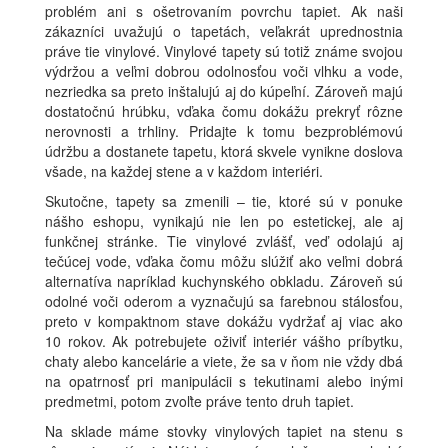
problém ani s ošetrovaním povrchu tapiet. Ak naši
zákazníci uvažujú o tapetách, veľakrát uprednostnia
práve tie vinylové. Vinylové tapety sú totiž známe svojou
výdržou a veľmi dobrou odolnosťou voči vlhku a vode,
nezriedka sa preto inštalujú aj do kúpeľní. Zároveň majú
dostatočnú hrúbku, vďaka čomu dokážu prekryť rôzne
nerovnosti a trhliny. Pridajte k tomu bezproblémovú
údržbu a dostanete tapetu, ktorá skvele vynikne doslova
všade, na každej stene a v každom interiéri.
Skutočne, tapety sa zmenili – tie, ktoré sú v ponuke
nášho eshopu, vynikajú nie len po estetickej, ale aj
funkčnej stránke. Tie vinylové zvlášť, veď odolajú aj
tečúcej vode, vďaka čomu môžu slúžiť ako veľmi dobrá
alternatíva napríklad kuchynského obkladu. Zároveň sú
odolné voči oderom a vyznačujú sa farebnou stálosťou,
preto v kompaktnom stave dokážu vydržať aj viac ako
10 rokov. Ak potrebujete oživiť interiér vášho príbytku,
chaty alebo kancelárie a viete, že sa v ňom nie vždy dbá
na opatrnosť pri manipulácii s tekutinami alebo inými
predmetmi, potom zvoľte práve tento druh tapiet.
Na sklade máme stovky vinylových tapiet na stenu s