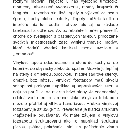
rôznymi motívmi. Nájdete u nás vyložene umelecké
momenty, abstraktné vyobrazenia, motívy krajiniek či
feng-shui, rovnako ale tiež tapety s výjavmi zo sveta
športu, hudby alebo techniky. Tapety môžete ladiť do
interiéru nie len podľa motívov, ale aj na základe
farebnosti a odtieňov. Ak potrebujete interiér presvetliť,
choďte do svetlejších a pastelových farieb, v prirodzene
svetlých miestnostiach zase vyniknú tmavšie motívy,
ktoré dodajú vhodný kontrast medzi svetlom a
„temnotou“.
Vinylovú tapetu odporúčame na stenu do kuchyne, do
kúpeľne, do obývačky alebo do spálne. Môžete ju lepiť aj
na steny s omietkou /pucovkou/, hladké sadrové stierky,
omietka bez náteru. Vinylové fototapety majú skvelú
schopnosť prekrytia napríklad aj popraskaných stien a
dajú sa použiť aj na mierne krivé steny. Je vedeodolná,
odolná voči oteru a farebne stála. Vinylovú fototapetu
môžete pretrieť aj vlhkou handričkou. Hrúbka vinylovej
fototapety je až 350g/m2. Prevedenie je hladká štruktúra
/najčastejšie používaná/. Ak máte záujem o vinylovú
fototapetu štrukturovanú ako je napríklad štruktúra
piesku, plátna, pokrčenia, atď. na požiadanie vieme