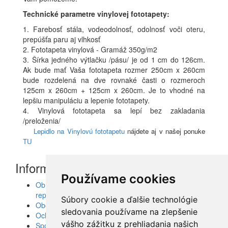
Technické parametre vinylovej fototapety:
1. Farebosť stála, vodeodolnosť, odolnosť voči oteru,
prepúšťa paru aj vlhkosť
2. Fototapeta vinylová - Gramáž 350g/m2
3. Šírka jedného výtlačku /pásu/ je od 1 cm do 126cm.
Ak bude mať Vaša fototapeta rozmer 250cm x 260cm
bude rozdelená na dve rovnaké časti o rozmeroch
125cm x 260cm + 125cm x 260cm. Je to vhodné na
lepšiu manipuláciu a lepenie fototapety.
4. Vinylová fototapeta sa lepí bez zakladania
/preloženia/
Lepidlo na Vinylovú fototapetu
nájdete aj v našej ponuke
TU
Informácie
Používame cookies
Obrazy, nálepky, fototapety, šablóny, dekorácie,
reprodukcie
Súbory cookie a ďalšie technológie
Obchodné podmienky
sledovania používame na zlepšenie
Ochrana osobných údajov
vášho zážitku z prehliadania našich
Spolupráca