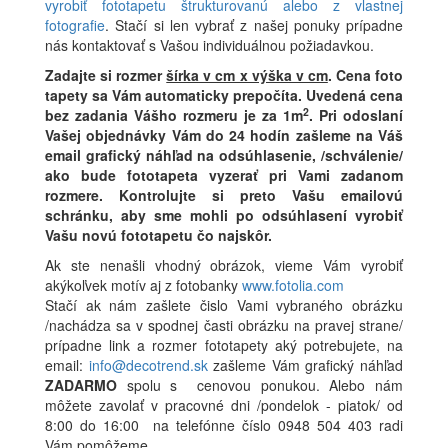
vyrobiť fototapetu štrukturovanú alebo z vlastnej
fotografie
. Stačí si len vybrať z našej ponuky prípadne
nás kontaktovať s Vašou individuálnou požiadavkou.
Zadajte si rozmer
šírka v cm x výška v cm
.
Cena foto
tapety sa Vám automaticky prepočíta. Uvedená cena
2
bez zadania Vášho rozmeru je za 1m
.
Pri odoslaní
Vašej objednávky Vám do 24 hodín zašleme na Váš
email grafický náhľad na odsúhlasenie, /schválenie/
ako bude fototapeta vyzerať pri Vami zadanom
rozmere. Kontrolujte si preto Vašu emailovú
schránku, aby sme mohli po odsúhlasení vyrobiť
Vašu novú fototapetu čo najskôr.
Ak ste nenašli vhodný obrázok, vieme Vám vyrobiť
akýkoľvek motív aj z fotobanky
www.fotolia.com
Stačí ak nám zašlete čislo Vami vybraného obrázku
/nachádza sa v spodnej časti obrázku na pravej strane/
prípadne link a rozmer fototapety aký potrebujete, na
email:
info@decotrend.sk
zašleme Vám grafický náhľad
ZADARMO
spolu s cenovou ponukou. Alebo nám
môžete zavolať v pracovné dni /pondelok - piatok/ od
8:00 do 16:00 na telefónne číslo 0948 504 403 radi
Vám pomôžeme.