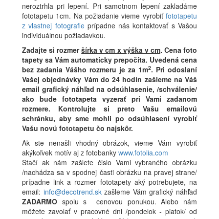
neroztrhla pri lepení. Pri samotnom lepení zakladáme
fototapetu 1cm. Na požiadanie vieme vyrobiť
fototapetu
z vlastnej fotografie
prípadne nás kontaktovať s Vašou
individuálnou požiadavkou.
Zadajte si rozmer
šírka v cm x výška v cm
.
Cena foto
tapety sa Vám automaticky prepočíta. Uvedená cena
2
bez zadania Vášho rozmeru je za 1m
.
Pri odoslaní
Vašej objednávky Vám do 24 hodín zašleme na Váš
email grafický náhľad na odsúhlasenie, /schválenie/
ako bude fototapeta vyzerať pri Vami zadanom
rozmere. Kontrolujte si preto Vašu emailovú
schránku, aby sme mohli po odsúhlasení vyrobiť
Vašu novú fototapetu čo najskôr.
Ak ste nenašli vhodný obrázok, vieme Vám vyrobiť
akýkoľvek motív aj z fotobanky
www.fotolia.com
Stačí ak nám zašlete čislo Vami vybraného obrázku
/nachádza sa v spodnej časti obrázku na pravej strane/
prípadne link a rozmer fototapety aký potrebujete, na
email:
info@decotrend.sk
zašleme Vám grafický náhľad
ZADARMO
spolu s cenovou ponukou. Alebo nám
môžete zavolať v pracovné dni /pondelok - piatok/ od