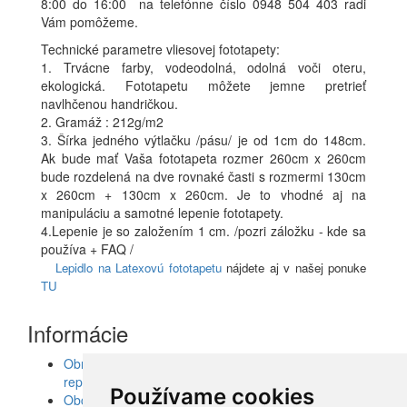
8:00 do 16:00 na telefónne číslo 0948 504 403 radi
Vám pomôžeme.
Technické parametre vliesovej fototapety:
1. Trvácne farby, vodeodolná, odolná voči oteru,
ekologická. Fototapetu môžete jemne pretrieť
navlhčenou handričkou.
2. Gramáž : 212g/m2
3. Šírka jedného výtlačku /pásu/ je od 1cm do 148cm.
Ak bude mať Vaša fototapeta rozmer 260cm x 260cm
bude rozdelená na dve rovnaké časti s rozmermi 130cm
x 260cm + 130cm x 260cm. Je to vhodné aj na
manipuláciu a samotné lepenie fototapety.
4.Lepenie je so založením 1 cm. /pozri záložku - kde sa
používa + FAQ /
Lepidlo na Latexovú fototapetu
nájdete aj v našej ponuke
TU
Informácie
Obrazy, nálepky, fototapety, šablóny, dekorácie,
reprodukcie
Používame cookies
Obchodné podmienky