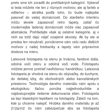
preto sme ich zoradili do prehľadných kategórií. Vyberať
si teda môžete nie len z rôznych motívov, ale aj farieb a
odtieňov – skrátka podľa toho, čo bude najlepšie
pasovať do vašej domácnosti. Do staršieho interiéru
môžu skvele zapasovať retro tapety, zatiaľ čo
modernejšie ladenej domácnosti môže viac zapasovať
abstrakcia. Prehľadajte však aj ostatné kategórie, aj v
nich sa totiž dajú nájsť ozajstné skvosty. Ak by ste si
predsa len nevybrali, ponúkneme vám celú radu ďalších
motívov z našej fotobanky a tapety vám pripravíme
doslova na mieru.
Latexová fototapeta na stenu je trvácna, farebne stála,
odolná voči oteru a odolná voči vode. Fototapetu
môžete jemne pretrieť navlhčenou handričkou. Latexová
fototapeta je vhodná na stenu do obývačky, do kuchyne,
do detskej izby, do obchodných alebo kancelárskych
priestorov. Technológia daného materiálu nám spolu s
ekologickou tlačou ponúka najjednoduchšie a
najdostupnejšie riešenie dekorovania stien. Fototapeta
sa lepí klasickými lepidlami na fototapety. Záleží na tom,
kde ju chceme nalepiť. Hrúbka daného materiálu je až
212g/m2 čo nám zabezpečuje aby sa fototapeta