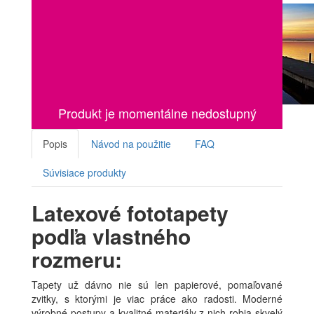
Produkt je momentálne nedostupný
Popis
Návod na použitie
FAQ
Súvisiace produkty
Latexové fototapety
podľa vlastného
rozmeru:
Tapety už dávno nie sú len papierové, pomaľované
zvitky, s ktorými je viac práce ako radosti. Moderné
výrobné postupy a kvalitné materiály z nich robia skvelý