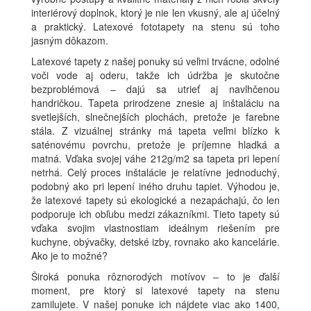
interiérový doplnok, ktorý je nie len vkusný, ale aj účelný
a praktický. Latexové fototapety na stenu sú toho
jasným dôkazom.
Latexové tapety z našej ponuky sú veľmi trvácne, odolné
voči vode aj oderu, takže ich údržba je skutočne
bezproblémová – dajú sa utrieť aj navlhčenou
handričkou. Tapeta prirodzene znesie aj inštaláciu na
svetlejších, slnečnejších plochách, pretože je farebne
stála. Z vizuálnej stránky má tapeta veľmi blízko k
saténovému povrchu, pretože je príjemne hladká a
matná. Vďaka svojej váhe 212g/m2 sa tapeta pri lepení
netrhá. Celý proces inštalácie je relatívne jednoduchý,
podobný ako pri lepení iného druhu tapiet. Výhodou je,
že latexové tapety sú ekologické a nezapáchajú, čo len
podporuje ich obľubu medzi zákazníkmi. Tieto tapety sú
vďaka svojim vlastnostiam ideálnym riešením pre
kuchyne, obývačky, detské izby, rovnako ako kancelárie.
Ako je to možné?
Široká ponuka rôznorodých motívov – to je ďalší
moment, pre ktorý si latexové tapety na stenu
zamilujete. V našej ponuke ich nájdete viac ako 1400,