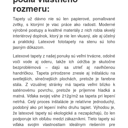
rozmeru:
Tapety už dávno nie sú len papierové, pomaľované
zvitky, s ktorými je viac práce ako radosti. Moderné
výrobné postupy a kvalitné materiály z nich robia skvelý
interiérový doplnok, ktorý je nie len vkusný, ale aj účelný
a praktický. Latexové fototapety na stenu sú toho
jasným dôkazom.
Latexové tapety z našej ponuky sú veľmi trvácne, odolné
voči vode aj oderu, takže ich údržba je skutočne
bezproblémová – dajú sa utrieť aj navlhčenou
handričkou. Tapeta prirodzene znesie aj inštaláciu na
svetlejších, slnečnejších plochách, pretože je farebne
stála. Z vizuálnej stránky má tapeta veľmi blízko k
saténovému povrchu, pretože je príjemne hladká a
matná. Vďaka svojej váhe 212g/m2 sa tapeta pri lepení
netrhá. Celý proces inštalácie je relatívne jednoduchý,
podobný ako pri lepení iného druhu tapiet. Výhodou je,
že latexové tapety sú ekologické a nezapáchajú, čo len
podporuje ich obľubu medzi zákazníkmi. Tieto tapety sú
vďaka svojim vlastnostiam ideálnym riešením pre