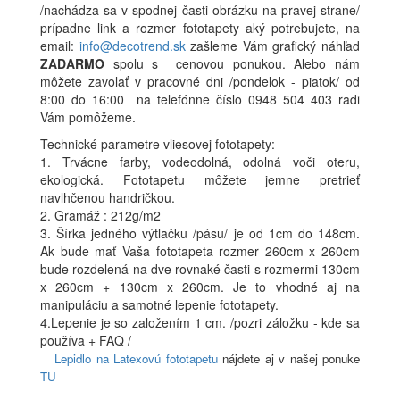
/nachádza sa v spodnej časti obrázku na pravej strane/
prípadne link a rozmer fototapety aký potrebujete, na
email:
info@decotrend.sk
zašleme Vám grafický náhľad
ZADARMO
spolu s cenovou ponukou. Alebo nám
môžete zavolať v pracovné dni /pondelok - piatok/ od
8:00 do 16:00 na telefónne číslo 0948 504 403 radi
Vám pomôžeme.
Technické parametre vliesovej fototapety:
1. Trvácne farby, vodeodolná, odolná voči oteru,
ekologická. Fototapetu môžete jemne pretrieť
navlhčenou handričkou.
2. Gramáž : 212g/m2
3. Šírka jedného výtlačku /pásu/ je od 1cm do 148cm.
Ak bude mať Vaša fototapeta rozmer 260cm x 260cm
bude rozdelená na dve rovnaké časti s rozmermi 130cm
x 260cm + 130cm x 260cm. Je to vhodné aj na
manipuláciu a samotné lepenie fototapety.
4.Lepenie je so založením 1 cm. /pozri záložku - kde sa
používa + FAQ /
Lepidlo na Latexovú fototapetu
nájdete aj v našej ponuke
TU