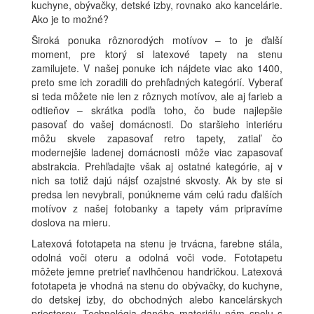
kuchyne, obývačky, detské izby, rovnako ako kancelárie.
Ako je to možné?
Široká ponuka rôznorodých motívov – to je ďalší
moment, pre ktorý si latexové tapety na stenu
zamilujete. V našej ponuke ich nájdete viac ako 1400,
preto sme ich zoradili do prehľadných kategórií. Vyberať
si teda môžete nie len z rôznych motívov, ale aj farieb a
odtieňov – skrátka podľa toho, čo bude najlepšie
pasovať do vašej domácnosti. Do staršieho interiéru
môžu skvele zapasovať retro tapety, zatiaľ čo
modernejšie ladenej domácnosti môže viac zapasovať
abstrakcia. Prehľadajte však aj ostatné kategórie, aj v
nich sa totiž dajú nájsť ozajstné skvosty. Ak by ste si
predsa len nevybrali, ponúkneme vám celú radu ďalších
motívov z našej fotobanky a tapety vám pripravíme
doslova na mieru.
Latexová fototapeta na stenu je trvácna, farebne stála,
odolná voči oteru a odolná voči vode. Fototapetu
môžete jemne pretrieť navlhčenou handričkou. Latexová
fototapeta je vhodná na stenu do obývačky, do kuchyne,
do detskej izby, do obchodných alebo kancelárskych
priestorov. Technológia daného materiálu nám spolu s