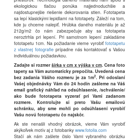
ekologickou tlačou ponúka najjednoduchšie a
najdostupnejšie riešenie dekorovania stien. Fototapeta
sa lepí klasickými lepidlami na fototapety. Záleží na tom,
kde ju chceme nalepiť. Hrúbka daného materiálu je až
212g/m2 čo nám zabezpečuje aby sa fototapeta
neroztrhla pri lepení. Pri samotnom lepení zakladáme
fototapetu 1cm. Na požiadanie vieme vyrobiť
fototapetu
z vlastnej fotografie
prípadne nás kontaktovať s Vašou
individuálnou požiadavkou.
Zadajte si rozmer
šírka v cm x výška v cm
.
Cena foto
tapety sa Vám automaticky prepočíta. Uvedená cena
2
bez zadania Vášho rozmeru je za 1m
.
Pri odoslaní
Vašej objednávky Vám do 24 hodín zašleme na Váš
email grafický náhľad na odsúhlasenie, /schválenie/
ako bude fototapeta vyzerať pri Vami zadanom
rozmere. Kontrolujte si preto Vašu emailovú
schránku, aby sme mohli po odsúhlasení vyrobiť
Vašu novú fototapetu čo najskôr.
Ak ste nenašli vhodný obrázok, vieme Vám vyrobiť
akýkoľvek motív aj z fotobanky
www.fotolia.com
Stačí ak nám zašlete čislo Vami vybraného obrázku