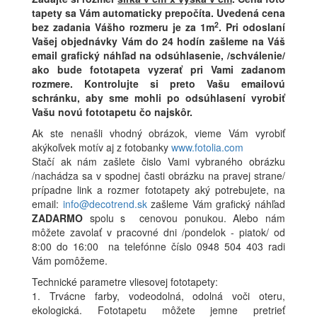
tapety sa Vám automaticky prepočíta. Uvedená cena
2
bez zadania Vášho rozmeru je za 1m
.
Pri odoslaní
Vašej objednávky Vám do 24 hodín zašleme na Váš
email grafický náhľad na odsúhlasenie, /schválenie/
ako bude fototapeta vyzerať pri Vami zadanom
rozmere. Kontrolujte si preto Vašu emailovú
schránku, aby sme mohli po odsúhlasení vyrobiť
Vašu novú fototapetu čo najskôr.
Ak ste nenašli vhodný obrázok, vieme Vám vyrobiť
akýkoľvek motív aj z fotobanky
www.fotolia.com
Stačí ak nám zašlete čislo Vami vybraného obrázku
/nachádza sa v spodnej časti obrázku na pravej strane/
prípadne link a rozmer fototapety aký potrebujete, na
email:
info@decotrend.sk
zašleme Vám grafický náhľad
ZADARMO
spolu s cenovou ponukou. Alebo nám
môžete zavolať v pracovné dni /pondelok - piatok/ od
8:00 do 16:00 na telefónne číslo 0948 504 403 radi
Vám pomôžeme.
Technické parametre vliesovej fototapety:
1. Trvácne farby, vodeodolná, odolná voči oteru,
ekologická. Fototapetu môžete jemne pretrieť