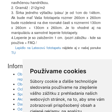
navlhčenou handričkou.
2. Gramáž : 212g/m2
3. Šírka jedného výtlačku /pásu/ je od 1cm do 148cm.
Ak bude mať Vaša fototapeta rozmer 260cm x 260cm
bude rozdelená na dve rovnaké časti s rozmermi 130cm
x 260cm + 130cm x 260cm. Je to vhodné aj na
manipuláciu a samotné lepenie fototapety.
4.Lepenie je so založením 1 cm. /pozri záložku - kde sa
používa + FAQ /
Lepidlo na Latexovú fototapetu
nájdete aj v našej ponuke
TU
Informácie
Používame cookies
Obrazy, nálepky, fototapety, šablóny, dekorácie,
reprodukcie
Súbory cookie a ďalšie technológie
Obchodné podmienky
sledovania používame na zlepšenie
Ochrana osobných údajov
vášho zážitku z prehliadania našich
Spolupráca
Akcie a Doručenie
webových stránok, na to, aby sme vám
Darčekové poukážky
zobrazovali prispôsobený obsah a
Odstúpenie od zmluvy - vrátenie tovaru
cielené reklamy, na analýzu