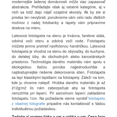
modernejšie ladenej domácnosti môže viac zapasovať
abstrakcia. Prehľadajte však aj ostatné kategórie, aj v
nich sa totiž dajú nájsť ozajstné skvosty. Ak by ste si
predsa len nevybrali, ponúkneme vám celú radu ďalších
motívov z našej fotobanky a tapety vám pripravíme
doslova na mieru.
Latexová fototapeta na stenu je trvácna, farebne stála,
odolná voči oteru a odolná voči vode. Fototapetu
môžete jemne pretrieť navlhčenou handričkou. Latexová
fototapeta je vhodná na stenu do obývačky, do kuchyne,
do detskej izby, do obchodných alebo kancelárskych
priestorov. Technológia daného materiálu nám spolu s
ekologickou tlačou ponúka najjednoduchšie a
najdostupnejšie riešenie dekorovania stien. Fototapeta
sa lepí klasickými lepidlami na fototapety. Záleží na tom,
kde ju chceme nalepiť. Hrúbka daného materiálu je až
212g/m2 čo nám zabezpečuje aby sa fototapeta
neroztrhla pri lepení. Pri samotnom lepení zakladáme
fototapetu 1cm. Na požiadanie vieme vyrobiť
fototapetu
z vlastnej fotografie
prípadne nás kontaktovať s Vašou
individuálnou požiadavkou.
Zadajte si rozmer
šírka v cm x výška v cm
.
Cena foto