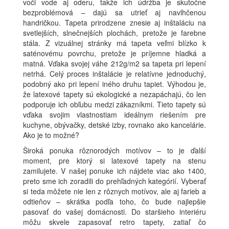
voči vode aj oderu, takže ich údržba je skutočne
bezproblémová – dajú sa utrieť aj navlhčenou
handričkou. Tapeta prirodzene znesie aj inštaláciu na
svetlejších, slnečnejších plochách, pretože je farebne
stála. Z vizuálnej stránky má tapeta veľmi blízko k
saténovému povrchu, pretože je príjemne hladká a
matná. Vďaka svojej váhe 212g/m2 sa tapeta pri lepení
netrhá. Celý proces inštalácie je relatívne jednoduchý,
podobný ako pri lepení iného druhu tapiet. Výhodou je,
že latexové tapety sú ekologické a nezapáchajú, čo len
podporuje ich obľubu medzi zákazníkmi. Tieto tapety sú
vďaka svojim vlastnostiam ideálnym riešením pre
kuchyne, obývačky, detské izby, rovnako ako kancelárie.
Ako je to možné?
Široká ponuka rôznorodých motívov – to je ďalší
moment, pre ktorý si latexové tapety na stenu
zamilujete. V našej ponuke ich nájdete viac ako 1400,
preto sme ich zoradili do prehľadných kategórií. Vyberať
si teda môžete nie len z rôznych motívov, ale aj farieb a
odtieňov – skrátka podľa toho, čo bude najlepšie
pasovať do vašej domácnosti. Do staršieho interiéru
môžu skvele zapasovať retro tapety, zatiaľ čo