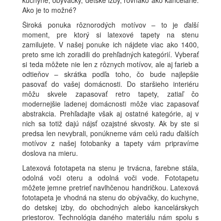
Ako je to možné?
Široká ponuka rôznorodých motívov – to je ďalší
moment, pre ktorý si latexové tapety na stenu
zamilujete. V našej ponuke ich nájdete viac ako 1400,
preto sme ich zoradili do prehľadných kategórií. Vyberať
si teda môžete nie len z rôznych motívov, ale aj farieb a
odtieňov – skrátka podľa toho, čo bude najlepšie
pasovať do vašej domácnosti. Do staršieho interiéru
môžu skvele zapasovať retro tapety, zatiaľ čo
modernejšie ladenej domácnosti môže viac zapasovať
abstrakcia. Prehľadajte však aj ostatné kategórie, aj v
nich sa totiž dajú nájsť ozajstné skvosty. Ak by ste si
predsa len nevybrali, ponúkneme vám celú radu ďalších
motívov z našej fotobanky a tapety vám pripravíme
doslova na mieru.
Latexová fototapeta na stenu je trvácna, farebne stála,
odolná voči oteru a odolná voči vode. Fototapetu
môžete jemne pretrieť navlhčenou handričkou. Latexová
fototapeta je vhodná na stenu do obývačky, do kuchyne,
do detskej izby, do obchodných alebo kancelárskych
priestorov. Technológia daného materiálu nám spolu s