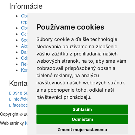
Informácie
Obrazy, nálepky, fototapety, šablóny, dekorácie,
reprodukcie
Používame cookies
Obchodné podmienky
Ochrana osobných údajov
Súbory cookie a ďalšie technológie
Spolupráca
Akcie a Doručenie
sledovania používame na zlepšenie
Darčekové poukážky
vášho zážitku z prehliadania našich
Odstúpenie od zmluvy - vrátenie tovaru
webových stránok, na to, aby sme vám
Reklamácia tovaru
zobrazovali prispôsobený obsah a
Kontakt
cielené reklamy, na analýzu
Kontakt
návštevnosti našich webových stránok
a na pochopenie toho, odkiaľ naši
0948 504 403
návštevníci prichádzajú.
info@decotrend.sk
facebook
Súhlasím
Copyright © 2010 - 2026
Decotrend
Odmietam
Web stránky
Neonus s.r.o.
Hosting
Firmhosting.eu
Zmeniť moje nastavenia