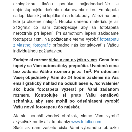
ekologickou tlačou ponúka najjednoduchšie a
najdostupnejšie riešenie dekorovania stien. Fototapeta
sa lepí klasickými lepidlami na fototapety. Záleží na tom,
kde ju chceme nalepiť. Hrúbka daného materiálu je až
212g/m2 čo nám zabezpečuje aby sa fototapeta
neroztrhla pri lepení. Pri samotnom lepení zakladáme
fototapetu 1cm. Na požiadanie vieme vyrobiť
fototapetu
z vlastnej fotografie
prípadne nás kontaktovať s Vašou
individuálnou požiadavkou.
Zadajte si rozmer
šírka v cm x výška v cm
.
Cena foto
tapety sa Vám automaticky prepočíta. Uvedená cena
2
bez zadania Vášho rozmeru je za 1m
.
Pri odoslaní
Vašej objednávky Vám do 24 hodín zašleme na Váš
email grafický náhľad na odsúhlasenie, /schválenie/
ako bude fototapeta vyzerať pri Vami zadanom
rozmere. Kontrolujte si preto Vašu emailovú
schránku, aby sme mohli po odsúhlasení vyrobiť
Vašu novú fototapetu čo najskôr.
Ak ste nenašli vhodný obrázok, vieme Vám vyrobiť
akýkoľvek motív aj z fotobanky
www.fotolia.com
Stačí ak nám zašlete čislo Vami vybraného obrázku