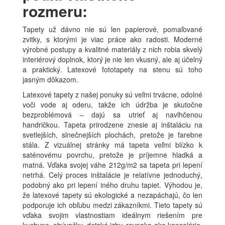
rozmeru:
Tapety už dávno nie sú len papierové, pomaľované
zvitky, s ktorými je viac práce ako radosti. Moderné
výrobné postupy a kvalitné materiály z nich robia skvelý
interiérový doplnok, ktorý je nie len vkusný, ale aj účelný
a praktický. Latexové fototapety na stenu sú toho
jasným dôkazom.
Latexové tapety z našej ponuky sú veľmi trvácne, odolné
voči vode aj oderu, takže ich údržba je skutočne
bezproblémová – dajú sa utrieť aj navlhčenou
handričkou. Tapeta prirodzene znesie aj inštaláciu na
svetlejších, slnečnejších plochách, pretože je farebne
stála. Z vizuálnej stránky má tapeta veľmi blízko k
saténovému povrchu, pretože je príjemne hladká a
matná. Vďaka svojej váhe 212g/m2 sa tapeta pri lepení
netrhá. Celý proces inštalácie je relatívne jednoduchý,
podobný ako pri lepení iného druhu tapiet. Výhodou je,
že latexové tapety sú ekologické a nezapáchajú, čo len
podporuje ich obľubu medzi zákazníkmi. Tieto tapety sú
vďaka svojim vlastnostiam ideálnym riešením pre
kuchyne, obývačky, detské izby, rovnako ako kancelárie.