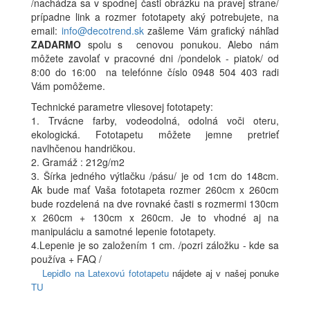
/nachádza sa v spodnej časti obrázku na pravej strane/
prípadne link a rozmer fototapety aký potrebujete, na
email:
info@decotrend.sk
zašleme Vám grafický náhľad
ZADARMO
spolu s cenovou ponukou. Alebo nám
môžete zavolať v pracovné dni /pondelok - piatok/ od
8:00 do 16:00 na telefónne číslo 0948 504 403 radi
Vám pomôžeme.
Technické parametre vliesovej fototapety:
1. Trvácne farby, vodeodolná, odolná voči oteru,
ekologická. Fototapetu môžete jemne pretrieť
navlhčenou handričkou.
2. Gramáž : 212g/m2
3. Šírka jedného výtlačku /pásu/ je od 1cm do 148cm.
Ak bude mať Vaša fototapeta rozmer 260cm x 260cm
bude rozdelená na dve rovnaké časti s rozmermi 130cm
x 260cm + 130cm x 260cm. Je to vhodné aj na
manipuláciu a samotné lepenie fototapety.
4.Lepenie je so založením 1 cm. /pozri záložku - kde sa
používa + FAQ /
Lepidlo na Latexovú fototapetu
nájdete aj v našej ponuke
TU