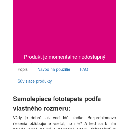
Produkt je momentálne nedostupný
Popis
Návod na použitie
FAQ
Súvisiace produkty
Samolepiaca fototapeta podľa
vlastného rozmeru:
Vždy je dobré, ak veci idú hladko. Bezproblémové
riešenia obľubujeme všetci, no nie? A keď sa k nim
navyše pridá pekný a nápaditý dizajn, dokonalosť je