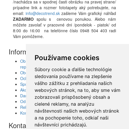
/nachádza sa v spodnej časti obrázku na pravej strane/
prípadne link a rozmer fototapety aký potrebujete, na
email:
info@decotrend.sk
zašleme Vám grafický náhľad
ZADARMO
spolu s cenovou ponukou. Alebo nám
môžete zavolať v pracovné dni /pondelok - piatok/ od
8:00 do 16:00 na telefónne číslo 0948 504 403 radi
Vám pomôžeme.
Informácie
Používame cookies
Obrazy, nálepky, fototapety, šablóny, dekorácie,
reprodukcie
Súbory cookie a ďalšie technológie
Obchodné podmienky
sledovania používame na zlepšenie
Ochrana osobných údajov
vášho zážitku z prehliadania našich
Spolupráca
Akcie a Doručenie
webových stránok, na to, aby sme vám
Darčekové poukážky
zobrazovali prispôsobený obsah a
Odstúpenie od zmluvy - vrátenie tovaru
cielené reklamy, na analýzu
Reklamácia tovaru
návštevnosti našich webových stránok
Kontakt
a na pochopenie toho, odkiaľ naši
Kontakt
návštevníci prichádzajú.