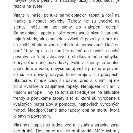
razom na svete!
Vitajte v našej ponuke samolepiacich tapiet a fólií na
hladké a nesavé povrchy! Tapety nie sú vhodné na
stenu, môžu sa zo steny po nalepení odlepiť.
Samolepiace tapety a fólie predstavujú skvelú variantu
najmä vtedy, ak plánujete ozvláštniť povrchy, ktoré nie
sú zrnité, štruktúrované alebo inak upravované. Dajú sa
použiť bez lepidla a okamžite najmä na hladké a suché
povrchy skríň (aj vstavaných), stolíkov a iného nábytku,
ktorý spĺňa dané požiadavky. Fólie aj tapety sú odolné
voči oderu a vode, navyše sú aj veľmi pružné a pevné,
čo sú len dôvody navyše, ktoré hrajú v ich prospech.
Skutočne, minulé časy sú dávno preč a s nimi aj nie
príliš kvalitné a zaujímavé tapety. Nenájdete ich ani v
našom eshope – my sa totiž sústreďujeme na aktuálne
trendy a ponúkame tapety a fólie, ktoré sú vyrobené z
kvalitných materiálov a pomocou najnovších výrobných
metód. Neodporúčame tieto tapety lepiť na stenu, ktorá
je savým povrchom.
Vlastnosti tapiet sú jedna vec a vizuálna stránka zase
vec druhá. Rozhodne ale nie druhoradá. Máte vybratý