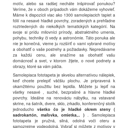
motív, alebo sa radšej necháte inšpirovať ponukou?
Veríme, že v oboch prípadoch vám dokážeme vyhovieť.
Máme k dispozícii viac ako 1300 samolepiacich tapiet a
fólií na nesavé hladké povrchy, zoradených a prehľadne
roztriedených do niekoľkých tematických kategórií. Na
svoje si prídu milovníci prírody, abstraktného umenia,
pohybu, techniky či vedy a astronómie. Táto ponuka ale
nie je konečná, vieme ju rozšíriť o vami vybrané motívy
a obohatiť o vaše postrehy a požiadavky. Nepredávame
za každú cenu, ale snažíme sa obohatiť vašu
domácnosť a svet, v ktorom žijete, o nové podnety a
obrazy, ktoré sa vám páčia.
Samolepiaca fototapeta je skvelou alternatívou nálepiek,
keď chcete prelepiť väčšiu plochu. Je pripravená k
okamžitému použitiu bez lepidla. Môžete ju lepiť na
všetky nesavé , suché, bezprašné a hlavne hladké
povrchy. Ideálne na renováciu nábytku, na vstavané
skrine, na šatník, dvere, sklo, zrkadlo, konferenčný stolík
jednoducho
všetko čo je hladké okrem steny (
sadrokartón, maľovka, omietka,.. )
. Samolepiaca
fototapeta je pružná, silná, odolná voči oteru a
samozrejme vodeodolná. Vybrať si môžete z motívov v