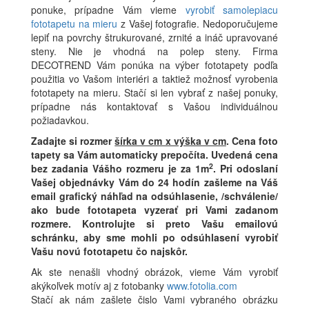
ponuke, prípadne Vám vieme
vyrobiť samolepiacu
fototapetu na mieru
z Vašej fotografie. Nedoporučujeme
lepiť na povrchy štrukurované, zrnité a ináč upravované
steny. Nie je vhodná na polep steny. Firma
DECOTREND Vám ponúka na výber fototapety podľa
použitia vo Vašom interiéri a taktiež možnosť vyrobenia
fototapety na mieru. Stačí si len vybrať z našej ponuky,
prípadne nás kontaktovať s Vašou individuálnou
požiadavkou.
Zadajte si rozmer
šírka v cm x výška v cm
.
Cena foto
tapety sa Vám automaticky prepočíta. Uvedená cena
2
bez zadania Vášho rozmeru je za 1m
.
Pri odoslaní
Vašej objednávky Vám do 24 hodín zašleme na Váš
email grafický náhľad na odsúhlasenie, /schválenie/
ako bude fototapeta vyzerať pri Vami zadanom
rozmere. Kontrolujte si preto Vašu emailovú
schránku, aby sme mohli po odsúhlasení vyrobiť
Vašu novú fototapetu čo najskôr.
Ak ste nenašli vhodný obrázok, vieme Vám vyrobiť
akýkoľvek motív aj z fotobanky
www.fotolia.com
Stačí ak nám zašlete čislo Vami vybraného obrázku