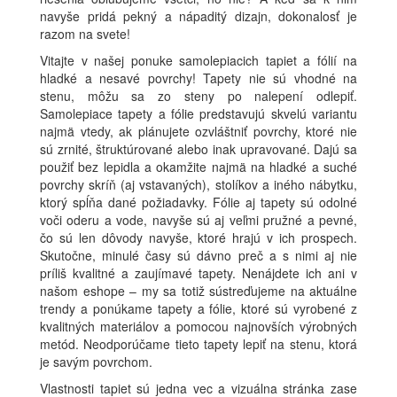
navyše pridá pekný a nápaditý dizajn, dokonalosť je
razom na svete!
Vitajte v našej ponuke samolepiacich tapiet a fólií na
hladké a nesavé povrchy! Tapety nie sú vhodné na
stenu, môžu sa zo steny po nalepení odlepiť.
Samolepiace tapety a fólie predstavujú skvelú variantu
najmä vtedy, ak plánujete ozvláštniť povrchy, ktoré nie
sú zrnité, štruktúrované alebo inak upravované. Dajú sa
použiť bez lepidla a okamžite najmä na hladké a suché
povrchy skríň (aj vstavaných), stolíkov a iného nábytku,
ktorý spĺňa dané požiadavky. Fólie aj tapety sú odolné
voči oderu a vode, navyše sú aj veľmi pružné a pevné,
čo sú len dôvody navyše, ktoré hrajú v ich prospech.
Skutočne, minulé časy sú dávno preč a s nimi aj nie
príliš kvalitné a zaujímavé tapety. Nenájdete ich ani v
našom eshope – my sa totiž sústreďujeme na aktuálne
trendy a ponúkame tapety a fólie, ktoré sú vyrobené z
kvalitných materiálov a pomocou najnovších výrobných
metód. Neodporúčame tieto tapety lepiť na stenu, ktorá
je savým povrchom.
Vlastnosti tapiet sú jedna vec a vizuálna stránka zase