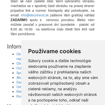
Stačí ak nám zašlete čislo Vami vybraného obrázku
/nachádza sa v spodnej časti obrázku na pravej strane/
prípadne link a rozmer fototapety aký potrebujete, na
email:
info@decotrend.sk
zašleme Vám grafický náhľad
ZADARMO
spolu s cenovou ponukou. Alebo nám
môžete zavolať v pracovné dni /pondelok - piatok/ od
8:00 do 16:00 na telefónne číslo 0948 504 403 radi
Vám pomôžeme.
Informácie
Používame cookies
Obrazy, nálepky, fototapety, šablóny, dekorácie,
reprodukcie
Súbory cookie a ďalšie technológie
Obchodné podmienky
sledovania používame na zlepšenie
Ochrana osobných údajov
vášho zážitku z prehliadania našich
Spolupráca
Akcie a Doručenie
webových stránok, na to, aby sme vám
Darčekové poukážky
zobrazovali prispôsobený obsah a
Odstúpenie od zmluvy - vrátenie tovaru
cielené reklamy, na analýzu
Reklamácia tovaru
návštevnosti našich webových stránok
Kontakt
a na pochopenie toho, odkiaľ naši