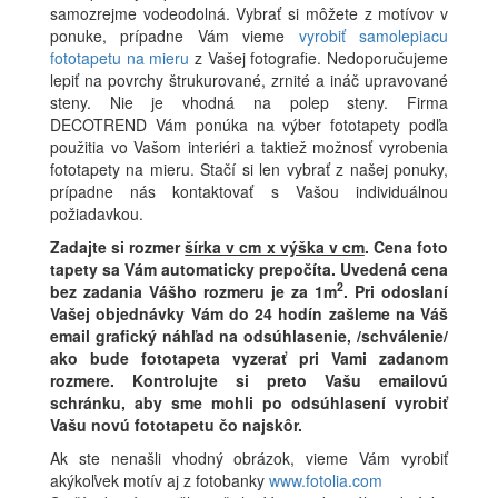
samozrejme vodeodolná. Vybrať si môžete z motívov v
ponuke, prípadne Vám vieme
vyrobiť samolepiacu
fototapetu na mieru
z Vašej fotografie. Nedoporučujeme
lepiť na povrchy štrukurované, zrnité a ináč upravované
steny. Nie je vhodná na polep steny. Firma
DECOTREND Vám ponúka na výber fototapety podľa
použitia vo Vašom interiéri a taktiež možnosť vyrobenia
fototapety na mieru. Stačí si len vybrať z našej ponuky,
prípadne nás kontaktovať s Vašou individuálnou
požiadavkou.
Zadajte si rozmer
šírka v cm x výška v cm
.
Cena foto
tapety sa Vám automaticky prepočíta. Uvedená cena
2
bez zadania Vášho rozmeru je za 1m
.
Pri odoslaní
Vašej objednávky Vám do 24 hodín zašleme na Váš
email grafický náhľad na odsúhlasenie, /schválenie/
ako bude fototapeta vyzerať pri Vami zadanom
rozmere. Kontrolujte si preto Vašu emailovú
schránku, aby sme mohli po odsúhlasení vyrobiť
Vašu novú fototapetu čo najskôr.
Ak ste nenašli vhodný obrázok, vieme Vám vyrobiť
akýkoľvek motív aj z fotobanky
www.fotolia.com