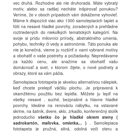
vec druhá. Rozhodne ale nie druhoradá. Máte vybratý
motív, alebo sa radšej necháte inšpirovať ponukou?
Veríme, že v oboch prípadoch vám dokážeme vyhovieť.
Máme k dispozícii viac ako 1300 samolepiacich tapiet a
fólií na nesavé hladké povrchy, zoradených a prehľadne
roztriedených do niekoľkých tematických kategórií. Na
svoje si prídu milovníci prírody, abstraktného umenia,
pohybu, techniky či vedy a astronómie. Táto ponuka ale
nie je konečná, vieme ju rozšíriť o vami vybrané motívy
a obohatiť o vaše postrehy a požiadavky. Nepredávame
za každú cenu, ale snažíme sa obohatiť vašu
domácnosť a svet, v ktorom žijete, o nové podnety a
obrazy, ktoré sa vám páčia.
Samolepiaca fototapeta je skvelou alternatívou nálepiek,
keď chcete prelepiť väčšiu plochu. Je pripravená k
okamžitému použitiu bez lepidla. Môžete ju lepiť na
všetky nesavé , suché, bezprašné a hlavne hladké
povrchy. Ideálne na renováciu nábytku, na vstavané
skrine, na šatník, dvere, sklo, zrkadlo, konferenčný stolík
jednoducho
všetko čo je hladké okrem steny (
sadrokartón, maľovka, omietka,.. )
. Samolepiaca
fototapeta je pružná, silná, odolná voči oteru a