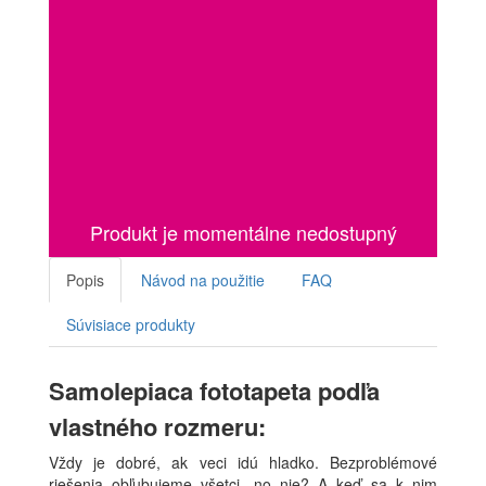
Produkt je momentálne nedostupný
Popis
Návod na použitie
FAQ
Súvisiace produkty
Samolepiaca fototapeta podľa
vlastného rozmeru:
Vždy je dobré, ak veci idú hladko. Bezproblémové
riešenia obľubujeme všetci, no nie? A keď sa k nim