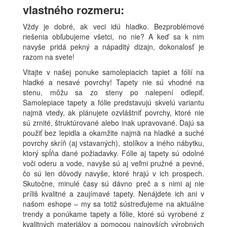
vlastného rozmeru:
Vždy je dobré, ak veci idú hladko. Bezproblémové
riešenia obľubujeme všetci, no nie? A keď sa k nim
navyše pridá pekný a nápaditý dizajn, dokonalosť je
razom na svete!
Vitajte v našej ponuke samolepiacich tapiet a fólií na
hladké a nesavé povrchy! Tapety nie sú vhodné na
stenu, môžu sa zo steny po nalepení odlepiť.
Samolepiace tapety a fólie predstavujú skvelú variantu
najmä vtedy, ak plánujete ozvláštniť povrchy, ktoré nie
sú zrnité, štruktúrované alebo inak upravované. Dajú sa
použiť bez lepidla a okamžite najmä na hladké a suché
povrchy skríň (aj vstavaných), stolíkov a iného nábytku,
ktorý spĺňa dané požiadavky. Fólie aj tapety sú odolné
voči oderu a vode, navyše sú aj veľmi pružné a pevné,
čo sú len dôvody navyše, ktoré hrajú v ich prospech.
Skutočne, minulé časy sú dávno preč a s nimi aj nie
príliš kvalitné a zaujímavé tapety. Nenájdete ich ani v
našom eshope – my sa totiž sústreďujeme na aktuálne
trendy a ponúkame tapety a fólie, ktoré sú vyrobené z
kvalitných materiálov a pomocou najnovších výrobných