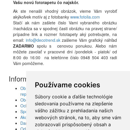
Vašu novú fototapetu čo najskôr.
Ak ste nenašli vhodný obrázok, vieme Vám vyrobiť
akýkoľvek motív aj z fotobanky
www.fotolia.com
Stačí ak nám zašlete čislo Vami vybraného obrázku
/nachádza sa v spodnej časti obrázku na pravej strane/
prípadne link a rozmer fototapety aký potrebujete, na
email:
info@decotrend.sk
zašleme Vám grafický náhľad
ZADARMO
spolu s cenovou ponukou. Alebo nám
môžete zavolať v pracovné dni /pondelok - piatok/ od
8:00 do 16:00 na telefónne číslo 0948 504 403 radi
Vám pomôžeme.
Informácie
Používame cookies
Obrazy, nálepky, fototapety, šablóny, dekorácie,
reprodukcie
Súbory cookie a ďalšie technológie
Obchodné podmienky
sledovania používame na zlepšenie
Ochrana osobných údajov
vášho zážitku z prehliadania našich
Spolupráca
Akcie a Doručenie
webových stránok, na to, aby sme vám
Darčekové poukážky
zobrazovali prispôsobený obsah a
Odstúpenie od zmluvy - vrátenie tovaru