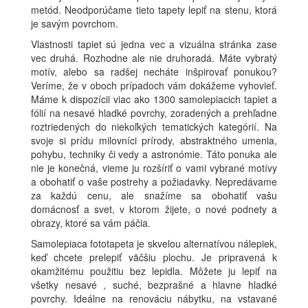
metód. Neodporúčame tieto tapety lepiť na stenu, ktorá
je savým povrchom.
Vlastnosti tapiet sú jedna vec a vizuálna stránka zase
vec druhá. Rozhodne ale nie druhoradá. Máte vybratý
motív, alebo sa radšej necháte inšpirovať ponukou?
Veríme, že v oboch prípadoch vám dokážeme vyhovieť.
Máme k dispozícii viac ako 1300 samolepiacich tapiet a
fólií na nesavé hladké povrchy, zoradených a prehľadne
roztriedených do niekoľkých tematických kategórií. Na
svoje si prídu milovníci prírody, abstraktného umenia,
pohybu, techniky či vedy a astronómie. Táto ponuka ale
nie je konečná, vieme ju rozšíriť o vami vybrané motívy
a obohatiť o vaše postrehy a požiadavky. Nepredávame
za každú cenu, ale snažíme sa obohatiť vašu
domácnosť a svet, v ktorom žijete, o nové podnety a
obrazy, ktoré sa vám páčia.
Samolepiaca fototapeta je skvelou alternatívou nálepiek,
keď chcete prelepiť väčšiu plochu. Je pripravená k
okamžitému použitiu bez lepidla. Môžete ju lepiť na
všetky nesavé , suché, bezprašné a hlavne hladké
povrchy. Ideálne na renováciu nábytku, na vstavané