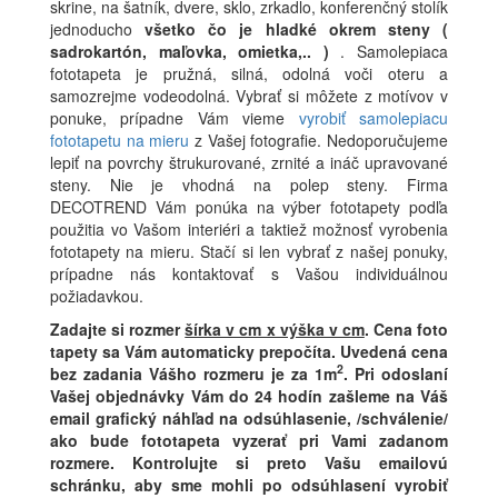
skrine, na šatník, dvere, sklo, zrkadlo, konferenčný stolík
jednoducho
všetko čo je hladké okrem steny (
sadrokartón, maľovka, omietka,.. )
. Samolepiaca
fototapeta je pružná, silná, odolná voči oteru a
samozrejme vodeodolná. Vybrať si môžete z motívov v
ponuke, prípadne Vám vieme
vyrobiť samolepiacu
fototapetu na mieru
z Vašej fotografie. Nedoporučujeme
lepiť na povrchy štrukurované, zrnité a ináč upravované
steny. Nie je vhodná na polep steny. Firma
DECOTREND Vám ponúka na výber fototapety podľa
použitia vo Vašom interiéri a taktiež možnosť vyrobenia
fototapety na mieru. Stačí si len vybrať z našej ponuky,
prípadne nás kontaktovať s Vašou individuálnou
požiadavkou.
Zadajte si rozmer
šírka v cm x výška v cm
.
Cena foto
tapety sa Vám automaticky prepočíta. Uvedená cena
2
bez zadania Vášho rozmeru je za 1m
.
Pri odoslaní
Vašej objednávky Vám do 24 hodín zašleme na Váš
email grafický náhľad na odsúhlasenie, /schválenie/
ako bude fototapeta vyzerať pri Vami zadanom
rozmere. Kontrolujte si preto Vašu emailovú
schránku, aby sme mohli po odsúhlasení vyrobiť