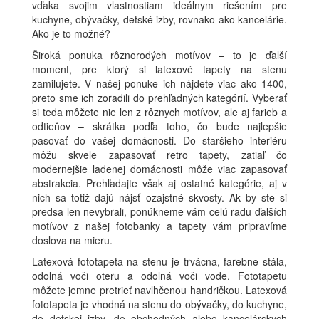
vďaka svojim vlastnostiam ideálnym riešením pre
kuchyne, obývačky, detské izby, rovnako ako kancelárie.
Ako je to možné?
Široká ponuka rôznorodých motívov – to je ďalší
moment, pre ktorý si latexové tapety na stenu
zamilujete. V našej ponuke ich nájdete viac ako 1400,
preto sme ich zoradili do prehľadných kategórií. Vyberať
si teda môžete nie len z rôznych motívov, ale aj farieb a
odtieňov – skrátka podľa toho, čo bude najlepšie
pasovať do vašej domácnosti. Do staršieho interiéru
môžu skvele zapasovať retro tapety, zatiaľ čo
modernejšie ladenej domácnosti môže viac zapasovať
abstrakcia. Prehľadajte však aj ostatné kategórie, aj v
nich sa totiž dajú nájsť ozajstné skvosty. Ak by ste si
predsa len nevybrali, ponúkneme vám celú radu ďalších
motívov z našej fotobanky a tapety vám pripravíme
doslova na mieru.
Latexová fototapeta na stenu je trvácna, farebne stála,
odolná voči oteru a odolná voči vode. Fototapetu
môžete jemne pretrieť navlhčenou handričkou. Latexová
fototapeta je vhodná na stenu do obývačky, do kuchyne,
do detskej izby, do obchodných alebo kancelárskych