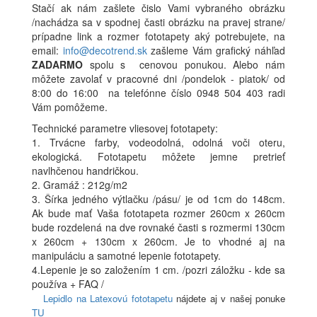
Stačí ak nám zašlete čislo Vami vybraného obrázku
/nachádza sa v spodnej časti obrázku na pravej strane/
prípadne link a rozmer fototapety aký potrebujete, na
email:
info@decotrend.sk
zašleme Vám grafický náhľad
ZADARMO
spolu s cenovou ponukou. Alebo nám
môžete zavolať v pracovné dni /pondelok - piatok/ od
8:00 do 16:00 na telefónne číslo 0948 504 403 radi
Vám pomôžeme.
Technické parametre vliesovej fototapety:
1. Trvácne farby, vodeodolná, odolná voči oteru,
ekologická. Fototapetu môžete jemne pretrieť
navlhčenou handričkou.
2. Gramáž : 212g/m2
3. Šírka jedného výtlačku /pásu/ je od 1cm do 148cm.
Ak bude mať Vaša fototapeta rozmer 260cm x 260cm
bude rozdelená na dve rovnaké časti s rozmermi 130cm
x 260cm + 130cm x 260cm. Je to vhodné aj na
manipuláciu a samotné lepenie fototapety.
4.Lepenie je so založením 1 cm. /pozri záložku - kde sa
používa + FAQ /
Lepidlo na Latexovú fototapetu
nájdete aj v našej ponuke
TU