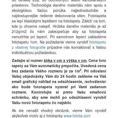
priestorov. Technológia daného materiálu nám spolu s
ekologickou tlačou ponúka najjednoduchšie a
najdostupnejšie riešenie dekorovania stien. Fototapeta
sa lepí klasickými lepidlami na fototapety. Záleží na tom,
kde ju chceme nalepiť. Hrúbka daného materiálu je až
212g/m2 čo nám zabezpečuje aby sa fototapeta
neroztrhla pri lepení. Pri samotnom lepení zakladáme
fototapetu 1cm. Na požiadanie vieme vyrobiť
fototapetu
z vlastnej fotografie
prípadne nás kontaktovať s Vašou
individuálnou požiadavkou.
Zadajte si rozmer
šírka v cm x výška v cm
.
Cena foto
tapety sa Vám automaticky prepočíta. Uvedená cena
2
bez zadania Vášho rozmeru je za 1m
.
Pri odoslaní
Vašej objednávky Vám do 24 hodín zašleme na Váš
email grafický náhľad na odsúhlasenie, /schválenie/
ako bude fototapeta vyzerať pri Vami zadanom
rozmere. Kontrolujte si preto Vašu emailovú
schránku, aby sme mohli po odsúhlasení vyrobiť
Vašu novú fototapetu čo najskôr.
Ak ste nenašli vhodný obrázok, vieme Vám vyrobiť
akýkoľvek motív aj z fotobanky
www.fotolia.com