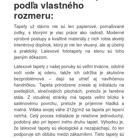
podľa vlastného
rozmeru:
Tapety už dávno nie sú len papierové, pomaľované
zvitky, s ktorými je viac práce ako radosti. Moderné
výrobné postupy a kvalitné materiály z nich robia skvelý
interiérový doplnok, ktorý je nie len vkusný, ale aj účelný
a praktický. Latexové fototapety na stenu sú toho
jasným dôkazom.
Latexové tapety z našej ponuky sú veľmi trvácne, odolné
voči vode aj oderu, takže ich údržba je skutočne
bezproblémová – dajú sa utrieť aj navlhčenou
handričkou. Tapeta prirodzene znesie aj inštaláciu na
svetlejších, slnečnejších plochách, pretože je farebne
stála. Z vizuálnej stránky má tapeta veľmi blízko k
saténovému povrchu, pretože je príjemne hladká a
matná. Vďaka svojej váhe 212g/m2 sa tapeta pri lepení
netrhá. Celý proces inštalácie je relatívne jednoduchý,
podobný ako pri lepení iného druhu tapiet. Výhodou je,
že latexové tapety sú ekologické a nezapáchajú, čo len
podporuje ich obľubu medzi zákazníkmi. Tieto tapety sú