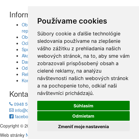
Informácie
Používame cookies
Obrazy, nálepky, fototapety, šablóny, dekorácie,
reprodukcie
Súbory cookie a ďalšie technológie
Obchodné podmienky
sledovania používame na zlepšenie
Ochrana osobných údajov
vášho zážitku z prehliadania našich
Spolupráca
Akcie a Doručenie
webových stránok, na to, aby sme vám
Darčekové poukážky
zobrazovali prispôsobený obsah a
Odstúpenie od zmluvy - vrátenie tovaru
cielené reklamy, na analýzu
Reklamácia tovaru
návštevnosti našich webových stránok
Kontakt
a na pochopenie toho, odkiaľ naši
Kontakt
návštevníci prichádzajú.
0948 504 403
Súhlasím
info@decotrend.sk
facebook
Odmietam
Copyright © 2010 - 2026
Decotrend
Zmeniť moje nastavenia
Web stránky
Neonus s.r.o.
Hosting
Firmhosting.eu