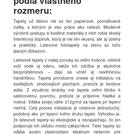
podľa vlastného
rozmeru:
Tapety už dávno nie sú len papierové, pomaľované
zvitky, s ktorými je viac práce ako radosti. Moderné
výrobné postupy a kvalitné materiály z nich robia skvelý
interiérový doplnok, ktorý je nie len vkusný, ale aj účelný
a praktický. Latexové fototapety na stenu sú toho
jasným dôkazom.
Latexové tapety z našej ponuky sú veľmi trvácne, odolné
voči vode aj oderu, takže ich údržba je skutočne
bezproblémová – dajú sa utrieť aj navlhčenou
handričkou. Tapeta prirodzene znesie aj inštaláciu na
svetlejších, slnečnejších plochách, pretože je farebne
stála. Z vizuálnej stránky má tapeta veľmi blízko k
saténovému povrchu, pretože je príjemne hladká a
matná. Vďaka svojej váhe 212g/m2 sa tapeta pri lepení
netrhá. Celý proces inštalácie je relatívne jednoduchý,
podobný ako pri lepení iného druhu tapiet. Výhodou je,
že latexové tapety sú ekologické a nezapáchajú, čo len
podporuje ich obľubu medzi zákazníkmi. Tieto tapety sú
vďaka svojim vlastnostiam ideálnym riešením pre