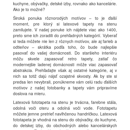
kuchyne, obývačky, detské izby, rovnako ako kancelárie.
Ako je to možné?
Široká ponuka rôznorodých motívov – to je ďalší
moment, pre ktorý si latexové tapety na stenu
zamilujete. V našej ponuke ich nájdete viac ako 1400,
preto sme ich zoradili do prehľadných kategórií. Vyberať
si teda môžete nie len z rôznych motívov, ale aj farieb a
odtieňov – skrátka podľa toho, čo bude najlepšie
pasovať do vašej domácnosti. Do staršieho interiéru
môžu skvele zapasovať retro tapety, zatiaľ čo
modernejšie ladenej domácnosti môže viac zapasovať
abstrakcia. Prehľadajte však aj ostatné kategórie, aj v
nich sa totiž dajú nájsť ozajstné skvosty. Ak by ste si
predsa len nevybrali, ponúkneme vám celú radu ďalších
motívov z našej fotobanky a tapety vám pripravíme
doslova na mieru.
Latexová fototapeta na stenu je trvácna, farebne stála,
odolná voči oteru a odolná voči vode. Fototapetu
môžete jemne pretrieť navlhčenou handričkou. Latexová
fototapeta je vhodná na stenu do obývačky, do kuchyne,
do detskej izby, do obchodných alebo kancelárskych