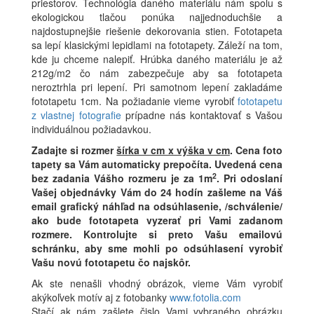
priestorov. Technológia daného materiálu nám spolu s
ekologickou tlačou ponúka najjednoduchšie a
najdostupnejšie riešenie dekorovania stien. Fototapeta
sa lepí klasickými lepidlami na fototapety. Záleží na tom,
kde ju chceme nalepiť. Hrúbka daného materiálu je až
212g/m2 čo nám zabezpečuje aby sa fototapeta
neroztrhla pri lepení. Pri samotnom lepení zakladáme
fototapetu 1cm. Na požiadanie vieme vyrobiť
fototapetu
z vlastnej fotografie
prípadne nás kontaktovať s Vašou
individuálnou požiadavkou.
Zadajte si rozmer
šírka v cm x výška v cm
.
Cena foto
tapety sa Vám automaticky prepočíta. Uvedená cena
2
bez zadania Vášho rozmeru je za 1m
.
Pri odoslaní
Vašej objednávky Vám do 24 hodín zašleme na Váš
email grafický náhľad na odsúhlasenie, /schválenie/
ako bude fototapeta vyzerať pri Vami zadanom
rozmere. Kontrolujte si preto Vašu emailovú
schránku, aby sme mohli po odsúhlasení vyrobiť
Vašu novú fototapetu čo najskôr.
Ak ste nenašli vhodný obrázok, vieme Vám vyrobiť
akýkoľvek motív aj z fotobanky
www.fotolia.com
Stačí ak nám zašlete čislo Vami vybraného obrázku