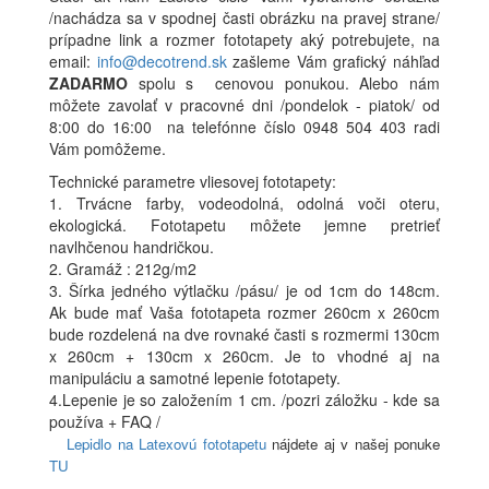
/nachádza sa v spodnej časti obrázku na pravej strane/
prípadne link a rozmer fototapety aký potrebujete, na
email:
info@decotrend.sk
zašleme Vám grafický náhľad
ZADARMO
spolu s cenovou ponukou. Alebo nám
môžete zavolať v pracovné dni /pondelok - piatok/ od
8:00 do 16:00 na telefónne číslo 0948 504 403 radi
Vám pomôžeme.
Technické parametre vliesovej fototapety:
1. Trvácne farby, vodeodolná, odolná voči oteru,
ekologická. Fototapetu môžete jemne pretrieť
navlhčenou handričkou.
2. Gramáž : 212g/m2
3. Šírka jedného výtlačku /pásu/ je od 1cm do 148cm.
Ak bude mať Vaša fototapeta rozmer 260cm x 260cm
bude rozdelená na dve rovnaké časti s rozmermi 130cm
x 260cm + 130cm x 260cm. Je to vhodné aj na
manipuláciu a samotné lepenie fototapety.
4.Lepenie je so založením 1 cm. /pozri záložku - kde sa
používa + FAQ /
Lepidlo na Latexovú fototapetu
nájdete aj v našej ponuke
TU