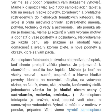
Veríme, že v oboch prípadoch vám dokážeme vyhovieť.
Máme k dispozícii viac ako 1300 samolepiacich tapiet a
fólií na nesavé hladké povrchy, zoradených a prehľadne
roztriedených do niekoľkých tematických kategórií. Na
svoje si prídu milovníci prírody, abstraktného umenia,
pohybu, techniky či vedy a astronómie. Táto ponuka ale
nie je konečná, vieme ju rozšíriť o vami vybrané motívy
a obohatiť o vaše postrehy a požiadavky. Nepredávame
za každú cenu, ale snažíme sa obohatiť vašu
domácnosť a svet, v ktorom žijete, o nové podnety a
obrazy, ktoré sa vám páčia.
Samolepiaca fototapeta je skvelou alternatívou nálepiek,
keď chcete prelepiť väčšiu plochu. Je pripravená k
okamžitému použitiu bez lepidla. Môžete ju lepiť na
všetky nesavé , suché, bezprašné a hlavne hladké
povrchy. Ideálne na renováciu nábytku, na vstavané
skrine, na šatník, dvere, sklo, zrkadlo, konferenčný stolík
jednoducho
všetko čo je hladké okrem steny (
sadrokartón, maľovka, omietka,.. )
. Samolepiaca
fototapeta je pružná, silná, odolná voči oteru a
samozrejme vodeodolná. Vybrať si môžete z motívov v
ponuke, prípadne Vám vieme
vyrobiť samolepiacu