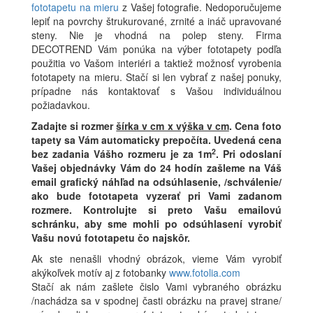
fototapetu na mieru
z Vašej fotografie. Nedoporučujeme
lepiť na povrchy štrukurované, zrnité a ináč upravované
steny. Nie je vhodná na polep steny. Firma
DECOTREND Vám ponúka na výber fototapety podľa
použitia vo Vašom interiéri a taktiež možnosť vyrobenia
fototapety na mieru. Stačí si len vybrať z našej ponuky,
prípadne nás kontaktovať s Vašou individuálnou
požiadavkou.
Zadajte si rozmer
šírka v cm x výška v cm
.
Cena foto
tapety sa Vám automaticky prepočíta. Uvedená cena
2
bez zadania Vášho rozmeru je za 1m
.
Pri odoslaní
Vašej objednávky Vám do 24 hodín zašleme na Váš
email grafický náhľad na odsúhlasenie, /schválenie/
ako bude fototapeta vyzerať pri Vami zadanom
rozmere. Kontrolujte si preto Vašu emailovú
schránku, aby sme mohli po odsúhlasení vyrobiť
Vašu novú fototapetu čo najskôr.
Ak ste nenašli vhodný obrázok, vieme Vám vyrobiť
akýkoľvek motív aj z fotobanky
www.fotolia.com
Stačí ak nám zašlete čislo Vami vybraného obrázku
/nachádza sa v spodnej časti obrázku na pravej strane/