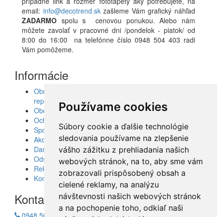
prípadne link a rozmer fototapety aký potrebujete, na
email:
info@decotrend.sk
zašleme Vám grafický náhľad
ZADARMO
spolu s cenovou ponukou. Alebo nám
môžete zavolať v pracovné dni /pondelok - piatok/ od
8:00 do 16:00 na telefónne číslo 0948 504 403 radi
Vám pomôžeme.
Informácie
Obrazy, nálepky, fototapety, šablóny, dekorácie,
reprodukcie
Používame cookies
Obchodné podmienky
Ochrana osobných údajov
Súbory cookie a ďalšie technológie
Spolupráca
sledovania používame na zlepšenie
Akcie a Doručenie
Darčekové poukážky
vášho zážitku z prehliadania našich
Odstúpenie od zmluvy - vrátenie tovaru
webových stránok, na to, aby sme vám
Reklamácia tovaru
zobrazovali prispôsobený obsah a
Kontakt
cielené reklamy, na analýzu
Kontakt
návštevnosti našich webových stránok
a na pochopenie toho, odkiaľ naši
0948 504 403