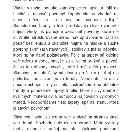
Vitajte v našej ponuke samolepiacich tapiet a fólií na
hladké a nesavé povrchy! Tapety nie sú vhodné na
stenu, môžu sa zo steny po nalepení odlepiť.
Samolepiace tapety a fólie predstavujú skvelú variantu
najmä vtedy, ak plánujete ozvláštniť povrchy, ktoré nie
sú zrnité, štruktúrované alebo inak upravované. Dajú sa
použiť bez lepidla a okamžite najmä na hladké a suché
povrchy skríň (aj vstavaných), stolíkov a iného nábytku,
ktorý spĺňa dané požiadavky. Fólie aj tapety sú odolné
voči oderu a vode, navyše sú aj veľmi pružné a pevné,
čo sú len dôvody navyše, ktoré hrajú v ich prospech.
Skutočne, minulé časy sú dávno preč a s nimi aj nie
príliš kvalitné a zaujímavé tapety. Nenájdete ich ani v
našom eshope – my sa totiž sústreďujeme na aktuálne
trendy a ponúkame tapety a fólie, ktoré sú vyrobené z
kvalitných materiálov a pomocou najnovších výrobných
metód. Neodporúčame tieto tapety lepiť na stenu, ktorá
je savým povrchom.
Vlastnosti tapiet sú jedna vec a vizuálna stránka zase
vec druhá. Rozhodne ale nie druhoradá. Máte vybratý
motív, alebo sa radšej necháte inšpirovať ponukou?