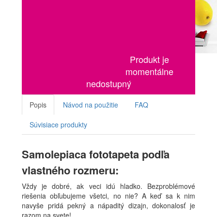
Produkt je
momentálne
nedostupný
Popis
Návod na použitie
FAQ
Súvisiace produkty
Samolepiaca fototapeta podľa
vlastného rozmeru:
Vždy je dobré, ak veci idú hladko. Bezproblémové
riešenia obľubujeme všetci, no nie? A keď sa k nim
navyše pridá pekný a nápaditý dizajn, dokonalosť je
razom na svete!