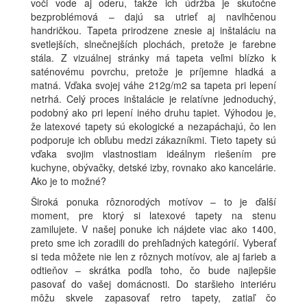
voči vode aj oderu, takže ich údržba je skutočne
bezproblémová – dajú sa utrieť aj navlhčenou
handričkou. Tapeta prirodzene znesie aj inštaláciu na
svetlejších, slnečnejších plochách, pretože je farebne
stála. Z vizuálnej stránky má tapeta veľmi blízko k
saténovému povrchu, pretože je príjemne hladká a
matná. Vďaka svojej váhe 212g/m2 sa tapeta pri lepení
netrhá. Celý proces inštalácie je relatívne jednoduchý,
podobný ako pri lepení iného druhu tapiet. Výhodou je,
že latexové tapety sú ekologické a nezapáchajú, čo len
podporuje ich obľubu medzi zákazníkmi. Tieto tapety sú
vďaka svojim vlastnostiam ideálnym riešením pre
kuchyne, obývačky, detské izby, rovnako ako kancelárie.
Ako je to možné?
Široká ponuka rôznorodých motívov – to je ďalší
moment, pre ktorý si latexové tapety na stenu
zamilujete. V našej ponuke ich nájdete viac ako 1400,
preto sme ich zoradili do prehľadných kategórií. Vyberať
si teda môžete nie len z rôznych motívov, ale aj farieb a
odtieňov – skrátka podľa toho, čo bude najlepšie
pasovať do vašej domácnosti. Do staršieho interiéru
môžu skvele zapasovať retro tapety, zatiaľ čo