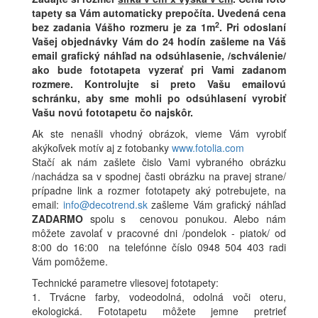
tapety sa Vám automaticky prepočíta. Uvedená cena
2
bez zadania Vášho rozmeru je za 1m
.
Pri odoslaní
Vašej objednávky Vám do 24 hodín zašleme na Váš
email grafický náhľad na odsúhlasenie, /schválenie/
ako bude fototapeta vyzerať pri Vami zadanom
rozmere. Kontrolujte si preto Vašu emailovú
schránku, aby sme mohli po odsúhlasení vyrobiť
Vašu novú fototapetu čo najskôr.
Ak ste nenašli vhodný obrázok, vieme Vám vyrobiť
akýkoľvek motív aj z fotobanky
www.fotolia.com
Stačí ak nám zašlete čislo Vami vybraného obrázku
/nachádza sa v spodnej časti obrázku na pravej strane/
prípadne link a rozmer fototapety aký potrebujete, na
email:
info@decotrend.sk
zašleme Vám grafický náhľad
ZADARMO
spolu s cenovou ponukou. Alebo nám
môžete zavolať v pracovné dni /pondelok - piatok/ od
8:00 do 16:00 na telefónne číslo 0948 504 403 radi
Vám pomôžeme.
Technické parametre vliesovej fototapety:
1. Trvácne farby, vodeodolná, odolná voči oteru,
ekologická. Fototapetu môžete jemne pretrieť