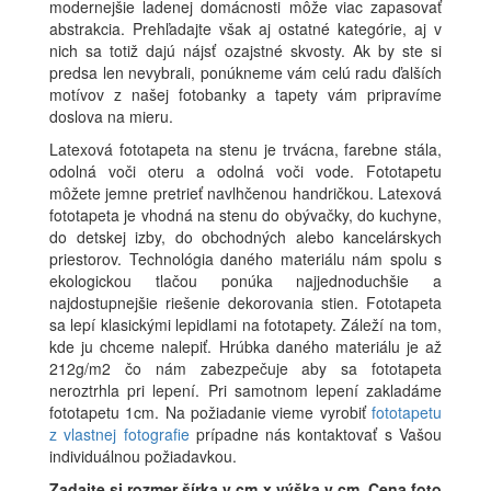
modernejšie ladenej domácnosti môže viac zapasovať
abstrakcia. Prehľadajte však aj ostatné kategórie, aj v
nich sa totiž dajú nájsť ozajstné skvosty. Ak by ste si
predsa len nevybrali, ponúkneme vám celú radu ďalších
motívov z našej fotobanky a tapety vám pripravíme
doslova na mieru.
Latexová fototapeta na stenu je trvácna, farebne stála,
odolná voči oteru a odolná voči vode. Fototapetu
môžete jemne pretrieť navlhčenou handričkou. Latexová
fototapeta je vhodná na stenu do obývačky, do kuchyne,
do detskej izby, do obchodných alebo kancelárskych
priestorov. Technológia daného materiálu nám spolu s
ekologickou tlačou ponúka najjednoduchšie a
najdostupnejšie riešenie dekorovania stien. Fototapeta
sa lepí klasickými lepidlami na fototapety. Záleží na tom,
kde ju chceme nalepiť. Hrúbka daného materiálu je až
212g/m2 čo nám zabezpečuje aby sa fototapeta
neroztrhla pri lepení. Pri samotnom lepení zakladáme
fototapetu 1cm. Na požiadanie vieme vyrobiť
fototapetu
z vlastnej fotografie
prípadne nás kontaktovať s Vašou
individuálnou požiadavkou.
Zadajte si rozmer
šírka v cm x výška v cm
.
Cena foto