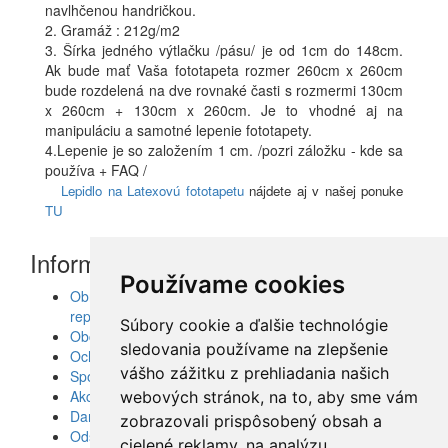
navlhčenou handričkou.
2. Gramáž : 212g/m2
3. Šírka jedného výtlačku /pásu/ je od 1cm do 148cm.
Ak bude mať Vaša fototapeta rozmer 260cm x 260cm
bude rozdelená na dve rovnaké časti s rozmermi 130cm
x 260cm + 130cm x 260cm. Je to vhodné aj na
manipuláciu a samotné lepenie fototapety.
4.Lepenie je so založením 1 cm. /pozri záložku - kde sa
používa + FAQ /
Lepidlo na Latexovú fototapetu
nájdete aj v našej ponuke
TU
Informácie
Používame cookies
Obrazy, nálepky, fototapety, šablóny, dekorácie,
reprodukcie
Súbory cookie a ďalšie technológie
Obchodné podmienky
sledovania používame na zlepšenie
Ochrana osobných údajov
vášho zážitku z prehliadania našich
Spolupráca
Akcie a Doručenie
webových stránok, na to, aby sme vám
Darčekové poukážky
zobrazovali prispôsobený obsah a
Odstúpenie od zmluvy - vrátenie tovaru
cielené reklamy, na analýzu