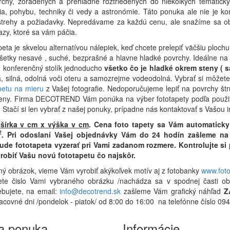
chy, zoradených a prehľadne roztriedených do niekoľkých tematických
a, pohybu, techniky či vedy a astronómie. Táto ponuka ale nie je ko
strehy a požiadavky. Nepredávame za každú cenu, ale snažíme sa obo
zy, ktoré sa vám páčia.
eta je skvelou alternatívou nálepiek, keď chcete prelepiť väčšiu plochu
všetky nesavé , suché, bezprašné a hlavne hladké povrchy. Ideálne na 
o, konferenčný stolík jednoducho
všetko čo je hladké okrem steny ( s
ná, silná, odolná voči oteru a samozrejme vodeodolná. Vybrať si môž
petu na mieru
z Vašej fotografie. Nedoporučujeme lepiť na povrchy štr
eny. Firma DECOTREND Vám ponúka na výber fototapety podľa použitia
. Stačí si len vybrať z našej ponuky, prípadne nás kontaktovať s Vašou 
r
šírka v cm x výška v cm
.
Cena foto tapety sa Vám automaticky
2
.
Pri odoslaní Vašej objednávky Vám do 24 hodín zašleme na 
bude fototapeta vyzerať pri Vami zadanom rozmere. Kontrolujte s
robiť Vašu novú fototapetu čo najskôr.
ný obrázok, vieme Vám vyrobiť akýkoľvek motív aj z fotobanky
www.fot
ete čislo Vami vybraného obrázku /nachádza sa v spodnej časti ob
ebujete, na email:
info@decotrend.sk
zašleme Vám grafický náhľad
Z
racovné dni /pondelok - piatok/ od 8:00 do 16:00 na telefónne číslo 
a ponuka
Informácie