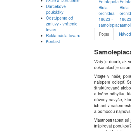
Akcie a Doručenie
Darčekové
poukážky
Odstúpenie od
zmluvy - vrátenie
tovaru
Popis
Návod 
Reklamácia tovaru
Kontakt
Samolepiaca
Vždy je dobré, ak v
dokonalosť je razom
Vitajte v našej po
nalepení odlepiť. S
štruktúrované alebo
a iného nábytku, kt
dôvody navyše, ktor
ich ani v našom esh
a pomocou najnovší
Vlastnosti tapiet s
inšpirovať ponukou?