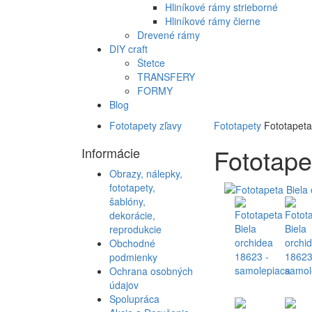
Hliníkové rámy strieborné
Hliníkové rámy čierne
Drevené rámy
DIY craft
Štetce
TRANSFERY
FORMY
Blog
Fototapety zľavy
Fototapety
Fototapeta
Fototape
Informácie
Obrazy, nálepky,
fototapety,
šablóny,
dekorácie,
reprodukcie
Obchodné
podmienky
Ochrana osobných
údajov
Spolupráca