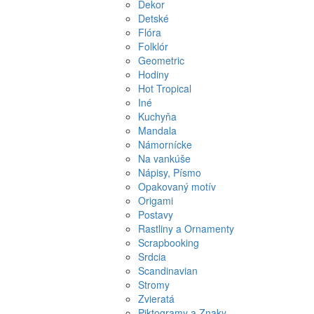
Dekor
Detské
Flóra
Folklór
Geometric
Hodiny
Hot Tropical
Iné
Kuchyňa
Mandala
Námornícke
Na vankúše
Nápisy, Písmo
Opakovaný motív
Origami
Postavy
Rastliny a Ornamenty
Scrapbooking
Srdcia
Scandinavian
Stromy
Zvieratá
Piktogramy a Znaky