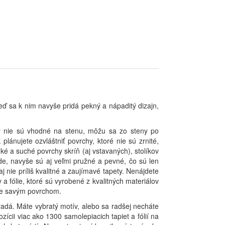
eď sa k nim navyše pridá pekný a nápaditý dizajn,
ety nie sú vhodné na stenu, môžu sa zo steny po
plánujete ozvláštniť povrchy, ktoré nie sú zrnité,
é a suché povrchy skríň (aj vstavaných), stolíkov
de, navyše sú aj veľmi pružné a pevné, čo sú len
 nie príliš kvalitné a zaujímavé tapety. Nenájdete
 fólie, ktoré sú vyrobené z kvalitných materiálov
 je savým povrchom.
radá. Máte vybratý motív, alebo sa radšej necháte
ii viac ako 1300 samolepiacich tapiet a fólií na