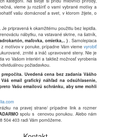
 kategórií. Na svoje si prídu milovníci prírody,
nečná, vieme ju rozšíriť o vami vybrané motívy a
hatiť vašu domácnosť a svet, v ktorom žijete, o
. Je pripravená k okamžitému použitiu bez lepidla.
renováciu nábytku, na vstavané skrine, na šatník,
adrokartón, maľovka, omietka,.. )
. Samolepiaca
ete z motívov v ponuke, prípadne Vám vieme
vyrobiť
ukurované, zrnité a ináč upravované steny. Nie je
 vo Vašom interiéri a taktiež možnosť vyrobenia
individuálnou požiadavkou.
 prepočíta. Uvedená cena bez zadania Vášho
Váš email grafický náhľad na odsúhlasenie,
i preto Vašu emailovú schránku, aby sme mohli
olia.com
rázku na pravej strane/ prípadne link a rozmer
ADARMO
spolu s cenovou ponukou. Alebo nám
0948 504 403 radi Vám pomôžeme.
Kontakt