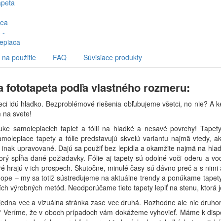
na použitie
FAQ
Súvisiace produkty
 fototapeta podľa vlastného rozmeru:
eci idú hladko. Bezproblémové riešenia obľubujeme všetci, no nie? A k
 na svete!
nuke samolepiacich tapiet a fólií na hladké a nesavé povrchy! Tap
amolepiace tapety a fólie predstavujú skvelú variantu najmä vtedy, ak 
 inak upravované. Dajú sa použiť bez lepidla a okamžite najmä na hladk
orý spĺňa dané požiadavky. Fólie aj tapety sú odolné voči oderu a vo
é hrajú v ich prospech. Skutočne, minulé časy sú dávno preč a s nimi aj
ope – my sa totiž sústreďujeme na aktuálne trendy a ponúkame tapety a
ch výrobných metód. Neodporúčame tieto tapety lepiť na stenu, ktorá
ú jedna vec a vizuálna stránka zase vec druhá. Rozhodne ale nie druho
 Veríme, že v oboch prípadoch vám dokážeme vyhovieť. Máme k dispozíc