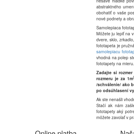
nesavé hladké povr
abstraktného umeni
obohatiť o vaše po
nové podnety a obra
Samolepiaca fototap
Môžete ju lepiť na 
dvere, sklo, zrkadl
fototapeta je pruž
samolepiacu fotota
vhodná na polep st
fototapety na mieru
Zadajte si rozme
rozmeru je za 1m
/schválenie/ ako 
po odsúhlasení vy
Ak ste nenašli vhod
Stačí ak nám zašl
fototapety aký potr
môžete zavolať v p
Online platba
Naš