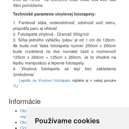
Vám pomôžeme.
Technické parametre vinylovej fototapety:
1. Farebosť stála, vodeodolnosť, odolnosť voči oteru,
prepúšťa paru aj vlhkosť
2. Fototapeta vinylová - Gramáž 350g/m2
3. Šírka jedného výtlačku /pásu/ je od 1 cm do 126cm.
Ak bude mať Vaša fototapeta rozmer 250cm x 260cm
bude rozdelená na dve rovnaké časti o rozmeroch
125cm x 260cm + 125cm x 260cm. Je to vhodné na
lepšiu manipuláciu a lepenie fototapety.
4. Vinylová fototapeta sa lepí bez zakladania
/preloženia/
Lepidlo na Vinylovú fototapetu
nájdete aj v našej ponuke
TU
Informácie
Obrazy, nálepky, fototapety, šablóny, dekorácie,
reprodukcie
Používame cookies
Obchodné podmienky
Ochrana osobných údajov