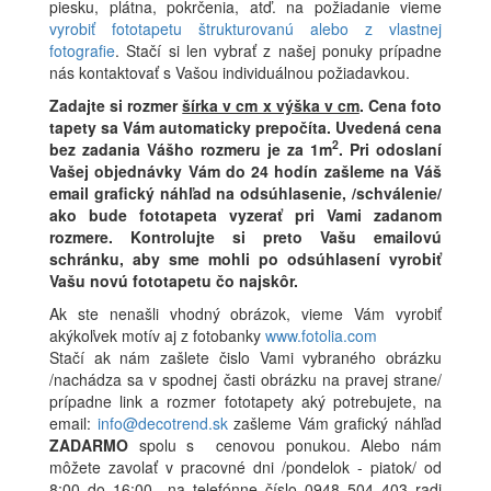
piesku, plátna, pokrčenia, atď. na požiadanie vieme
vyrobiť fototapetu štrukturovanú alebo z vlastnej
fotografie
. Stačí si len vybrať z našej ponuky prípadne
nás kontaktovať s Vašou individuálnou požiadavkou.
Zadajte si rozmer
šírka v cm x výška v cm
.
Cena foto
tapety sa Vám automaticky prepočíta. Uvedená cena
2
bez zadania Vášho rozmeru je za 1m
.
Pri odoslaní
Vašej objednávky Vám do 24 hodín zašleme na Váš
email grafický náhľad na odsúhlasenie, /schválenie/
ako bude fototapeta vyzerať pri Vami zadanom
rozmere. Kontrolujte si preto Vašu emailovú
schránku, aby sme mohli po odsúhlasení vyrobiť
Vašu novú fototapetu čo najskôr.
Ak ste nenašli vhodný obrázok, vieme Vám vyrobiť
akýkoľvek motív aj z fotobanky
www.fotolia.com
Stačí ak nám zašlete čislo Vami vybraného obrázku
/nachádza sa v spodnej časti obrázku na pravej strane/
prípadne link a rozmer fototapety aký potrebujete, na
email:
info@decotrend.sk
zašleme Vám grafický náhľad
ZADARMO
spolu s cenovou ponukou. Alebo nám
môžete zavolať v pracovné dni /pondelok - piatok/ od
8:00 do 16:00 na telefónne číslo 0948 504 403 radi