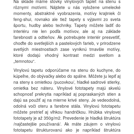
Na sklade máme stovky vinylových tapiet na stenu s
rôznymi motívmi. Nájdete u nás vyložene umelecké
momenty, abstraktné vyobrazenia, motívy krajiniek či
feng-shui, rovnako ale tiež tapety s výjavmi zo sveta
športu, hudby alebo techniky. Tapety môžete ladiť do
interiéru nie len podľa motívov, ale aj na základe
farebnosti a odtieňov. Ak potrebujete interiér presvetliť,
choďte do svetlejších a pastelových farieb, v prirodzene
svetlých miestnostiach zase vyniknú tmavšie motívy,
ktoré dodajú vhodný kontrast medzi svetlom a
„temnotou“.
Vinylovú tapetu odporúčame na stenu do kuchyne, do
kúpeľne, do obývačky alebo do spálne. Môžete ju lepiť aj
na steny s omietkou /pucovkou/, hladké sadrové stierky,
omietka bez náteru. Vinylové fototapety majú skvelú
schopnosť prekrytia napríklad aj popraskaných stien a
dajú sa použiť aj na mierne krivé steny. Je vedeodolná,
odolná voči oteru a farebne stála. Vinylovú fototapetu
môžete pretrieť aj vlhkou handričkou. Hrúbka vinylovej
fototapety je až 350g/m2. Prevedenie je hladká štruktúra
/najčastejšie používaná/. Ak máte záujem o vinylovú
fototapetu štrukturovanú ako je napríklad štruktúra