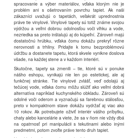
spracovanie a výber materiálov, vďaka ktorým nie je
problém ani s ošetrovaním povrchu tapiet. Ak naši
zákazníci uvažujú o tapetách, veľakrát uprednostnia
práve tie vinylové. Vinylové tapety sú totiž známe svojou
výdržou a veľmi dobrou odolnosťou voči vlhku a vode,
nezriedka sa preto inštalujú aj do kúpeľní. Zároveň majú
dostatočnú hrúbku, vďaka čomu dokážu prekryť rôzne
nerovnosti a trhliny. Pridajte k tomu bezproblémovú
údržbu a dostanete tapetu, ktorá skvele vynikne doslova
všade, na každej stene a v každom interiéri.
Skutočne, tapety sa zmenili – tie, ktoré sú v ponuke
nášho eshopu, vynikajú nie len po estetickej, ale aj
funkčnej stránke. Tie vinylové zvlášť, veď odolajú aj
tečúcej vode, vďaka čomu môžu slúžiť ako veľmi dobrá
alternatíva napríklad kuchynského obkladu. Zároveň sú
odolné voči oderom a vyznačujú sa farebnou stálosťou,
preto v kompaktnom stave dokážu vydržať aj viac ako
10 rokov. Ak potrebujete oživiť interiér vášho príbytku,
chaty alebo kancelárie a viete, že sa v ňom nie vždy dbá
na opatrnosť pri manipulácii s tekutinami alebo inými
predmetmi, potom zvoľte práve tento druh tapiet.