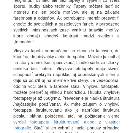
feng-shui, rovnako ale tiež tapety s výjavmi zo sveta
športu, hudby alebo techniky. Tapety môžete ladiť do
interiéru nie len podľa motívov, ale aj na základe
farebnosti a odtieňov. Ak potrebujete interiér presvetliť,
choďte do svetlejších a pastelových farieb, v prirodzene
svetlých miestnostiach zase vyniknú tmavšie motívy,
ktoré dodajú vhodný kontrast medzi svetlom a
„temnotou“.
Vinylovú tapetu odporúčame na stenu do kuchyne, do
kúpeľne, do obývačky alebo do spálne. Môžete ju lepiť aj
na steny s omietkou /pucovkou/, hladké sadrové stierky,
omietka bez náteru. Vinylové fototapety majú skvelú
schopnosť prekrytia napríklad aj popraskaných stien a
dajú sa použiť aj na mierne krivé steny. Je vedeodolná,
odolná voči oteru a farebne stála. Vinylovú fototapetu
môžete pretrieť aj vlhkou handričkou. Hrúbka vinylovej
fototapety je až 350g/m2. Prevedenie je hladká štruktúra
/najčastejšie používaná/. Ak máte záujem o vinylovú
fototapetu štrukturovanú ako je napríklad štruktúra
piesku, plátna, pokrčenia, atď. na požiadanie vieme
vyrobiť fototapetu štrukturovanú alebo z vlastnej
fotografie
. Stačí si len vybrať z našej ponuky prípadne