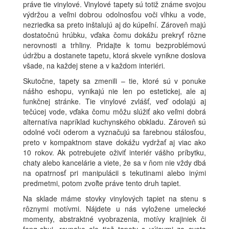
práve tie vinylové. Vinylové tapety sú totiž známe svojou
výdržou a veľmi dobrou odolnosťou voči vlhku a vode,
nezriedka sa preto inštalujú aj do kúpeľní. Zároveň majú
dostatočnú hrúbku, vďaka čomu dokážu prekryť rôzne
nerovnosti a trhliny. Pridajte k tomu bezproblémovú
údržbu a dostanete tapetu, ktorá skvele vynikne doslova
všade, na každej stene a v každom interiéri.
Skutočne, tapety sa zmenili – tie, ktoré sú v ponuke
nášho eshopu, vynikajú nie len po estetickej, ale aj
funkčnej stránke. Tie vinylové zvlášť, veď odolajú aj
tečúcej vode, vďaka čomu môžu slúžiť ako veľmi dobrá
alternatíva napríklad kuchynského obkladu. Zároveň sú
odolné voči oderom a vyznačujú sa farebnou stálosťou,
preto v kompaktnom stave dokážu vydržať aj viac ako
10 rokov. Ak potrebujete oživiť interiér vášho príbytku,
chaty alebo kancelárie a viete, že sa v ňom nie vždy dbá
na opatrnosť pri manipulácii s tekutinami alebo inými
predmetmi, potom zvoľte práve tento druh tapiet.
Na sklade máme stovky vinylových tapiet na stenu s
rôznymi motívmi. Nájdete u nás vyložene umelecké
momenty, abstraktné vyobrazenia, motívy krajiniek či