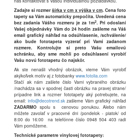
nás kontaktovať s Vašou individuálnou požiadavkou.
Zadajte si rozmer
šírka v cm x výška v cm
.
Cena foto
tapety sa Vám automaticky prepočíta. Uvedená cena
2
bez zadania Vášho rozmeru je za 1m
.
Pri odoslaní
Vašej objednávky Vám do 24 hodín zašleme na Váš
email grafický náhľad na odsúhlasenie, /schválenie/
ako bude fototapeta vyzerať pri Vami zadanom
rozmere. Kontrolujte si preto Vašu emailovú
schránku, aby sme mohli po odsúhlasení vyrobiť
Vašu novú fototapetu čo najskôr.
Ak ste nenašli vhodný obrázok, vieme Vám vyrobiť
akýkoľvek motív aj z fotobanky
www.fotolia.com
Stačí ak nám zašlete čislo Vami vybraného obrázku
/nachádza sa v spodnej časti obrázku na pravej strane/
prípadne link a rozmer fototapety aký potrebujete, na
email:
info@decotrend.sk
zašleme Vám grafický náhľad
ZADARMO
spolu s cenovou ponukou. Alebo nám
môžete zavolať v pracovné dni /pondelok - piatok/ od
8:00 do 16:00 na telefónne číslo 0948 504 403 radi
Vám pomôžeme.
Technické parametre vinylovej fototapety: