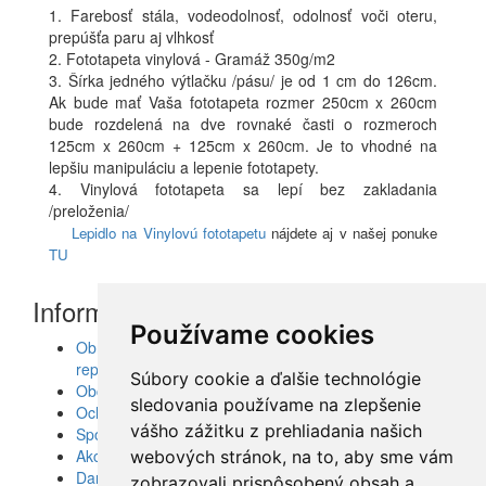
1. Farebosť stála, vodeodolnosť, odolnosť voči oteru,
prepúšťa paru aj vlhkosť
2. Fototapeta vinylová - Gramáž 350g/m2
3. Šírka jedného výtlačku /pásu/ je od 1 cm do 126cm.
Ak bude mať Vaša fototapeta rozmer 250cm x 260cm
bude rozdelená na dve rovnaké časti o rozmeroch
125cm x 260cm + 125cm x 260cm. Je to vhodné na
lepšiu manipuláciu a lepenie fototapety.
4. Vinylová fototapeta sa lepí bez zakladania
/preloženia/
Lepidlo na Vinylovú fototapetu
nájdete aj v našej ponuke
TU
Informácie
Používame cookies
Obrazy, nálepky, fototapety, šablóny, dekorácie,
reprodukcie
Súbory cookie a ďalšie technológie
Obchodné podmienky
sledovania používame na zlepšenie
Ochrana osobných údajov
vášho zážitku z prehliadania našich
Spolupráca
Akcie a Doručenie
webových stránok, na to, aby sme vám
Darčekové poukážky
zobrazovali prispôsobený obsah a