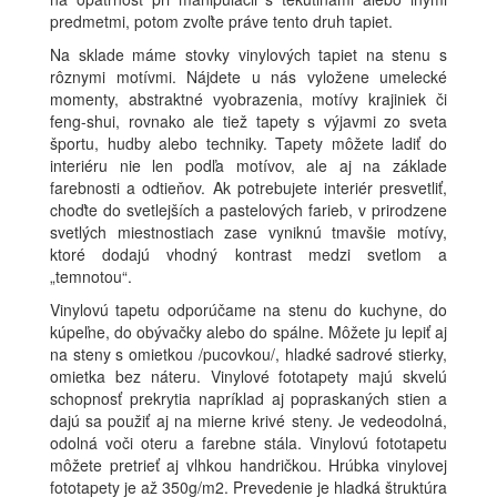
predmetmi, potom zvoľte práve tento druh tapiet.
Na sklade máme stovky vinylových tapiet na stenu s
rôznymi motívmi. Nájdete u nás vyložene umelecké
momenty, abstraktné vyobrazenia, motívy krajiniek či
feng-shui, rovnako ale tiež tapety s výjavmi zo sveta
športu, hudby alebo techniky. Tapety môžete ladiť do
interiéru nie len podľa motívov, ale aj na základe
farebnosti a odtieňov. Ak potrebujete interiér presvetliť,
choďte do svetlejších a pastelových farieb, v prirodzene
svetlých miestnostiach zase vyniknú tmavšie motívy,
ktoré dodajú vhodný kontrast medzi svetlom a
„temnotou“.
Vinylovú tapetu odporúčame na stenu do kuchyne, do
kúpeľne, do obývačky alebo do spálne. Môžete ju lepiť aj
na steny s omietkou /pucovkou/, hladké sadrové stierky,
omietka bez náteru. Vinylové fototapety majú skvelú
schopnosť prekrytia napríklad aj popraskaných stien a
dajú sa použiť aj na mierne krivé steny. Je vedeodolná,
odolná voči oteru a farebne stála. Vinylovú fototapetu
môžete pretrieť aj vlhkou handričkou. Hrúbka vinylovej
fototapety je až 350g/m2. Prevedenie je hladká štruktúra