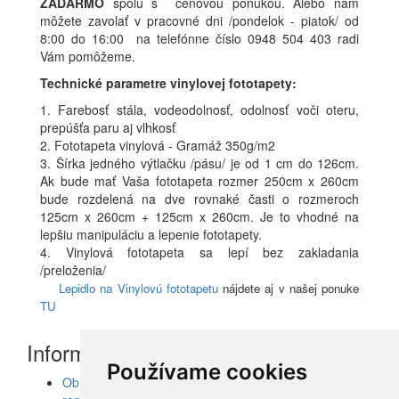
ZADARMO
spolu s cenovou ponukou. Alebo nám
môžete zavolať v pracovné dni /pondelok - piatok/ od
8:00 do 16:00 na telefónne číslo 0948 504 403 radi
Vám pomôžeme.
Technické parametre vinylovej fototapety:
1. Farebosť stála, vodeodolnosť, odolnosť voči oteru,
prepúšťa paru aj vlhkosť
2. Fototapeta vinylová - Gramáž 350g/m2
3. Šírka jedného výtlačku /pásu/ je od 1 cm do 126cm.
Ak bude mať Vaša fototapeta rozmer 250cm x 260cm
bude rozdelená na dve rovnaké časti o rozmeroch
125cm x 260cm + 125cm x 260cm. Je to vhodné na
lepšiu manipuláciu a lepenie fototapety.
4. Vinylová fototapeta sa lepí bez zakladania
/preloženia/
Lepidlo na Vinylovú fototapetu
nájdete aj v našej ponuke
TU
Informácie
Používame cookies
Obrazy, nálepky, fototapety, šablóny, dekorácie,