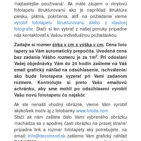
/najčastejšie používaná/. Ak máte záujem o vinylovú
fototapetu štrukturovanú ako je napríklad štruktúra
piesku, plátna, pokrčenia, atď. na požiadanie vieme
vyrobiť fototapetu štrukturovanú alebo z vlastnej
fotografie
. Stačí si len vybrať z našej ponuky prípadne
nás kontaktovať s Vašou individuálnou požiadavkou.
Zadajte si rozmer
šírka v cm x výška v cm
.
Cena foto
tapety sa Vám automaticky prepočíta. Uvedená cena
2
bez zadania Vášho rozmeru je za 1m
.
Pri odoslaní
Vašej objednávky Vám do 24 hodín zašleme na Váš
email grafický náhľad na odsúhlasenie, /schválenie/
ako bude fototapeta vyzerať pri Vami zadanom
rozmere. Kontrolujte si preto Vašu emailovú
schránku, aby sme mohli po odsúhlasení vyrobiť
Vašu novú fototapetu čo najskôr.
Ak ste nenašli vhodný obrázok, vieme Vám vyrobiť
akýkoľvek motív aj z fotobanky
www.fotolia.com
Stačí ak nám zašlete čislo Vami vybraného obrázku
/nachádza sa v spodnej časti obrázku na pravej strane/
prípadne link a rozmer fototapety aký potrebujete, na
email:
info@decotrend.sk
zašleme Vám grafický náhľad