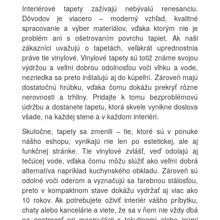
Interiérové tapety zažívajú nebývalú renesanciu.
Dôvodov je viacero – moderný vzhľad, kvalitné
spracovanie a výber materiálov, vďaka ktorým nie je
problém ani s ošetrovaním povrchu tapiet. Ak naši
zákazníci uvažujú o tapetách, veľakrát uprednostnia
práve tie vinylové. Vinylové tapety sú totiž známe svojou
výdržou a veľmi dobrou odolnosťou voči vlhku a vode,
nezriedka sa preto inštalujú aj do kúpeľní. Zároveň majú
dostatočnú hrúbku, vďaka čomu dokážu prekryť rôzne
nerovnosti a trhliny. Pridajte k tomu bezproblémovú
údržbu a dostanete tapetu, ktorá skvele vynikne doslova
všade, na každej stene a v každom interiéri.
Skutočne, tapety sa zmenili – tie, ktoré sú v ponuke
nášho eshopu, vynikajú nie len po estetickej, ale aj
funkčnej stránke. Tie vinylové zvlášť, veď odolajú aj
tečúcej vode, vďaka čomu môžu slúžiť ako veľmi dobrá
alternatíva napríklad kuchynského obkladu. Zároveň sú
odolné voči oderom a vyznačujú sa farebnou stálosťou,
preto v kompaktnom stave dokážu vydržať aj viac ako
10 rokov. Ak potrebujete oživiť interiér vášho príbytku,
chaty alebo kancelárie a viete, že sa v ňom nie vždy dbá
na opatrnosť pri manipulácii s tekutinami alebo inými