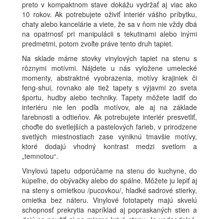
preto v kompaktnom stave dokážu vydržať aj viac ako
10 rokov. Ak potrebujete oživiť interiér vášho príbytku,
chaty alebo kancelárie a viete, že sa v ňom nie vždy dbá
na opatrnosť pri manipulácii s tekutinami alebo inými
predmetmi, potom zvoľte práve tento druh tapiet.
Na sklade máme stovky vinylových tapiet na stenu s
rôznymi motívmi. Nájdete u nás vyložene umelecké
momenty, abstraktné vyobrazenia, motívy krajiniek či
feng-shui, rovnako ale tiež tapety s výjavmi zo sveta
športu, hudby alebo techniky. Tapety môžete ladiť do
interiéru nie len podľa motívov, ale aj na základe
farebnosti a odtieňov. Ak potrebujete interiér presvetliť,
choďte do svetlejších a pastelových farieb, v prirodzene
svetlých miestnostiach zase vyniknú tmavšie motívy,
ktoré dodajú vhodný kontrast medzi svetlom a
„temnotou“.
Vinylovú tapetu odporúčame na stenu do kuchyne, do
kúpeľne, do obývačky alebo do spálne. Môžete ju lepiť aj
na steny s omietkou /pucovkou/, hladké sadrové stierky,
omietka bez náteru. Vinylové fototapety majú skvelú
schopnosť prekrytia napríklad aj popraskaných stien a