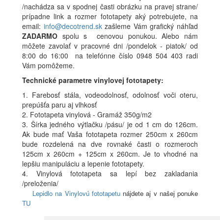
/nachádza sa v spodnej časti obrázku na pravej strane/
prípadne link a rozmer fototapety aký potrebujete, na
email:
info@decotrend.sk
zašleme Vám grafický náhľad
ZADARMO
spolu s cenovou ponukou. Alebo nám
môžete zavolať v pracovné dni /pondelok - piatok/ od
8:00 do 16:00 na telefónne číslo 0948 504 403 radi
Vám pomôžeme.
Technické parametre vinylovej fototapety:
1. Farebosť stála, vodeodolnosť, odolnosť voči oteru,
prepúšťa paru aj vlhkosť
2. Fototapeta vinylová - Gramáž 350g/m2
3. Šírka jedného výtlačku /pásu/ je od 1 cm do 126cm.
Ak bude mať Vaša fototapeta rozmer 250cm x 260cm
bude rozdelená na dve rovnaké časti o rozmeroch
125cm x 260cm + 125cm x 260cm. Je to vhodné na
lepšiu manipuláciu a lepenie fototapety.
4. Vinylová fototapeta sa lepí bez zakladania
/preloženia/
Lepidlo na Vinylovú fototapetu
nájdete aj v našej ponuke
TU