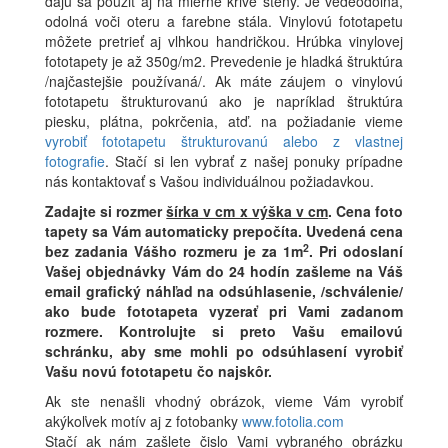
dajú sa použiť aj na mierne krivé steny. Je vedeodolná,
odolná voči oteru a farebne stála. Vinylovú fototapetu
môžete pretrieť aj vlhkou handričkou. Hrúbka vinylovej
fototapety je až 350g/m2. Prevedenie je hladká štruktúra
/najčastejšie používaná/. Ak máte záujem o vinylovú
fototapetu štrukturovanú ako je napríklad štruktúra
piesku, plátna, pokrčenia, atď. na požiadanie vieme
vyrobiť fototapetu štrukturovanú alebo z vlastnej
fotografie
. Stačí si len vybrať z našej ponuky prípadne
nás kontaktovať s Vašou individuálnou požiadavkou.
Zadajte si rozmer
šírka v cm x výška v cm
.
Cena foto
tapety sa Vám automaticky prepočíta. Uvedená cena
2
bez zadania Vášho rozmeru je za 1m
.
Pri odoslaní
Vašej objednávky Vám do 24 hodín zašleme na Váš
email grafický náhľad na odsúhlasenie, /schválenie/
ako bude fototapeta vyzerať pri Vami zadanom
rozmere. Kontrolujte si preto Vašu emailovú
schránku, aby sme mohli po odsúhlasení vyrobiť
Vašu novú fototapetu čo najskôr.
Ak ste nenašli vhodný obrázok, vieme Vám vyrobiť
akýkoľvek motív aj z fotobanky
www.fotolia.com
Stačí ak nám zašlete čislo Vami vybraného obrázku