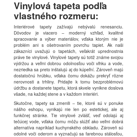
Vinylová tapeta podľa
vlastného rozmeru:
Interiérové tapety zažívajú nebývalú renesanciu.
Dôvodov je viacero – moderný vzhľad, kvalitné
spracovanie a výber materiálov, vďaka ktorým nie je
problém ani s ošetrovaním povrchu tapiet. Ak naši
zákazníci uvažujú o tapetách, veľakrát uprednostnia
práve tie vinylové. Vinylové tapety sú totiž známe svojou
výdržou a veľmi dobrou odolnosťou voči vlhku a vode,
nezriedka sa preto inštalujú aj do kúpeľní. Zároveň majú
dostatočnú hrúbku, vďaka čomu dokážu prekryť rôzne
nerovnosti a trhliny. Pridajte k tomu bezproblémovú
údržbu a dostanete tapetu, ktorá skvele vynikne doslova
všade, na každej stene a v každom interiéri.
Skutočne, tapety sa zmenili – tie, ktoré sú v ponuke
nášho eshopu, vynikajú nie len po estetickej, ale aj
funkčnej stránke. Tie vinylové zvlášť, veď odolajú aj
tečúcej vode, vďaka čomu môžu slúžiť ako veľmi dobrá
alternatíva napríklad kuchynského obkladu. Zároveň sú
odolné voči oderom a vyznačujú sa farebnou stálosťou,