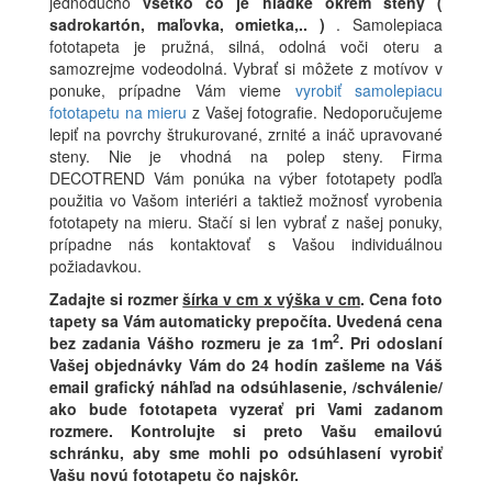
jednoducho
všetko čo je hladké okrem steny (
sadrokartón, maľovka, omietka,.. )
. Samolepiaca
fototapeta je pružná, silná, odolná voči oteru a
samozrejme vodeodolná. Vybrať si môžete z motívov v
ponuke, prípadne Vám vieme
vyrobiť samolepiacu
fototapetu na mieru
z Vašej fotografie. Nedoporučujeme
lepiť na povrchy štrukurované, zrnité a ináč upravované
steny. Nie je vhodná na polep steny. Firma
DECOTREND Vám ponúka na výber fototapety podľa
použitia vo Vašom interiéri a taktiež možnosť vyrobenia
fototapety na mieru. Stačí si len vybrať z našej ponuky,
prípadne nás kontaktovať s Vašou individuálnou
požiadavkou.
Zadajte si rozmer
šírka v cm x výška v cm
.
Cena foto
tapety sa Vám automaticky prepočíta. Uvedená cena
2
bez zadania Vášho rozmeru je za 1m
.
Pri odoslaní
Vašej objednávky Vám do 24 hodín zašleme na Váš
email grafický náhľad na odsúhlasenie, /schválenie/
ako bude fototapeta vyzerať pri Vami zadanom
rozmere. Kontrolujte si preto Vašu emailovú
schránku, aby sme mohli po odsúhlasení vyrobiť
Vašu novú fototapetu čo najskôr.