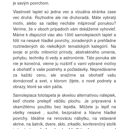
je savým povrchom.
Vlastnosti tapiet sú jedna vec a vizuálna stránka zase
vec druhá. Rozhodne ale nie druhoradá. Máte vybratý
motív, alebo sa radšej necháte inšpirovať ponukou?
Veríme, že v oboch prípadoch vám dokážeme vyhovieť.
Máme k dispozícii viac ako 1300 samolepiacich tapiet a
fólií na nesavé hladké povrchy, zoradených a prehľadne
roztriedených do niekoľkých tematických kategórií. Na
svoje si prídu milovníci prírody, abstraktného umenia,
pohybu, techniky či vedy a astronómie. Táto ponuka ale
nie je konečná, vieme ju rozšíriť o vami vybrané motívy
a obohatiť o vaše postrehy a požiadavky. Nepredávame
za každú cenu, ale snažíme sa obohatiť vašu
domácnosť a svet, v ktorom žijete, o nové podnety a
obrazy, ktoré sa vám páčia.
Samolepiaca fototapeta je skvelou alternatívou nálepiek,
keď chcete prelepiť väčšiu plochu. Je pripravená k
okamžitému použitiu bez lepidla. Môžete ju lepiť na
všetky nesavé , suché, bezprašné a hlavne hladké
povrchy. Ideálne na renováciu nábytku, na vstavané
skrine, na šatník, dvere, sklo, zrkadlo, konferenčný stolík