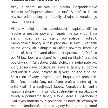
Vždy je dobré, ak veci idú hladko. Bezproblémové
riešenia obľubujeme všetci, no nie? A keď sa k nim
navyše pridá pekný a nápaditý dizajn, dokonalosť je
razom na svete!
Vitajte v našej ponuke samolepiacich tapiet a fólií na
hladké a nesavé povrchy! Tapety nie sú vhodné na
stenu, môžu sa zo steny po nalepení odlepiť.
Samolepiace tapety a fólie predstavujú skvelú variantu
najmä vtedy, ak plánujete ozvláštniť povrchy, ktoré nie
sú zrnité, štruktúrované alebo inak upravované. Dajú sa
použiť bez lepidla a okamžite najmä na hladké a suché
povrchy skríň (aj vstavaných), stolíkov a iného nábytku,
ktorý spĺňa dané požiadavky. Fólie aj tapety sú odolné
voči oderu a vode, navyše sú aj veľmi pružné a pevné,
čo sú len dôvody navyše, ktoré hrajú v ich prospech.
Skutočne, minulé časy sú dávno preč a s nimi aj nie
príliš kvalitné a zaujímavé tapety. Nenájdete ich ani v
našom eshope – my sa totiž sústreďujeme na aktuálne
trendy a ponúkame tapety a fólie, ktoré sú vyrobené z
kvalitných materiálov a pomocou najnovších výrobných
metód. Neodporúčame tieto tapety lepiť na stenu, ktorá