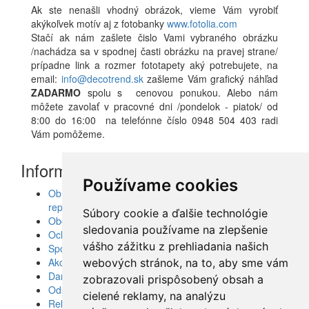
Ak ste nenašli vhodný obrázok, vieme Vám vyrobiť
akýkoľvek motív aj z fotobanky
www.fotolia.com
Stačí ak nám zašlete čislo Vami vybraného obrázku
/nachádza sa v spodnej časti obrázku na pravej strane/
prípadne link a rozmer fototapety aký potrebujete, na
email:
info@decotrend.sk
zašleme Vám grafický náhľad
ZADARMO
spolu s cenovou ponukou. Alebo nám
môžete zavolať v pracovné dni /pondelok - piatok/ od
8:00 do 16:00 na telefónne číslo 0948 504 403 radi
Vám pomôžeme.
Informácie
Používame cookies
Obrazy, nálepky, fototapety, šablóny, dekorácie,
reprodukcie
Súbory cookie a ďalšie technológie
Obchodné podmienky
sledovania používame na zlepšenie
Ochrana osobných údajov
vášho zážitku z prehliadania našich
Spolupráca
Akcie a Doručenie
webových stránok, na to, aby sme vám
Darčekové poukážky
zobrazovali prispôsobený obsah a
Odstúpenie od zmluvy - vrátenie tovaru
cielené reklamy, na analýzu
Reklamácia tovaru