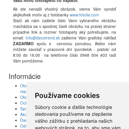
Vašu novú fototapetu čo najskôr.
Ak ste nenašli vhodný obrázok, vieme Vám vyrobiť
akýkoľvek motív aj z fotobanky
www.fotolia.com
Stačí ak nám zašlete čislo Vami vybraného obrázku
/nachádza sa v spodnej časti obrázku na pravej strane/
prípadne link a rozmer fototapety aký potrebujete, na
email:
info@decotrend.sk
zašleme Vám grafický náhľad
ZADARMO
spolu s cenovou ponukou. Alebo nám
môžete zavolať v pracovné dni /pondelok - piatok/ od
8:00 do 16:00 na telefónne číslo 0948 504 403 radi
Vám pomôžeme.
Informácie
Obrazy, nálepky, fototapety, šablóny, dekorácie,
reprodukcie
Používame cookies
Obchodné podmienky
Ochrana osobných údajov
Súbory cookie a ďalšie technológie
Spolupráca
sledovania používame na zlepšenie
Akcie a Doručenie
Darčekové poukážky
vášho zážitku z prehliadania našich
Odstúpenie od zmluvy - vrátenie tovaru
webových stránok, na to, aby sme vám