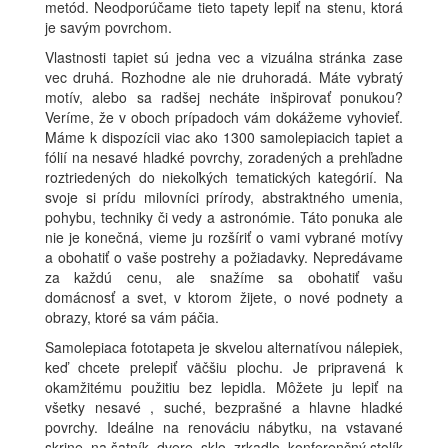
metód. Neodporúčame tieto tapety lepiť na stenu, ktorá
je savým povrchom.
Vlastnosti tapiet sú jedna vec a vizuálna stránka zase
vec druhá. Rozhodne ale nie druhoradá. Máte vybratý
motív, alebo sa radšej necháte inšpirovať ponukou?
Veríme, že v oboch prípadoch vám dokážeme vyhovieť.
Máme k dispozícii viac ako 1300 samolepiacich tapiet a
fólií na nesavé hladké povrchy, zoradených a prehľadne
roztriedených do niekoľkých tematických kategórií. Na
svoje si prídu milovníci prírody, abstraktného umenia,
pohybu, techniky či vedy a astronómie. Táto ponuka ale
nie je konečná, vieme ju rozšíriť o vami vybrané motívy
a obohatiť o vaše postrehy a požiadavky. Nepredávame
za každú cenu, ale snažíme sa obohatiť vašu
domácnosť a svet, v ktorom žijete, o nové podnety a
obrazy, ktoré sa vám páčia.
Samolepiaca fototapeta je skvelou alternatívou nálepiek,
keď chcete prelepiť väčšiu plochu. Je pripravená k
okamžitému použitiu bez lepidla. Môžete ju lepiť na
všetky nesavé , suché, bezprašné a hlavne hladké
povrchy. Ideálne na renováciu nábytku, na vstavané
skrine, na šatník, dvere, sklo, zrkadlo, konferenčný stolík