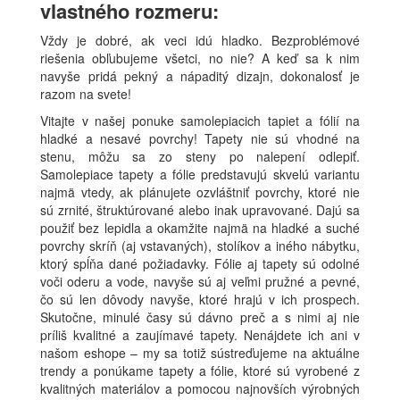
vlastného rozmeru:
Vždy je dobré, ak veci idú hladko. Bezproblémové
riešenia obľubujeme všetci, no nie? A keď sa k nim
navyše pridá pekný a nápaditý dizajn, dokonalosť je
razom na svete!
Vitajte v našej ponuke samolepiacich tapiet a fólií na
hladké a nesavé povrchy! Tapety nie sú vhodné na
stenu, môžu sa zo steny po nalepení odlepiť.
Samolepiace tapety a fólie predstavujú skvelú variantu
najmä vtedy, ak plánujete ozvláštniť povrchy, ktoré nie
sú zrnité, štruktúrované alebo inak upravované. Dajú sa
použiť bez lepidla a okamžite najmä na hladké a suché
povrchy skríň (aj vstavaných), stolíkov a iného nábytku,
ktorý spĺňa dané požiadavky. Fólie aj tapety sú odolné
voči oderu a vode, navyše sú aj veľmi pružné a pevné,
čo sú len dôvody navyše, ktoré hrajú v ich prospech.
Skutočne, minulé časy sú dávno preč a s nimi aj nie
príliš kvalitné a zaujímavé tapety. Nenájdete ich ani v
našom eshope – my sa totiž sústreďujeme na aktuálne
trendy a ponúkame tapety a fólie, ktoré sú vyrobené z
kvalitných materiálov a pomocou najnovších výrobných