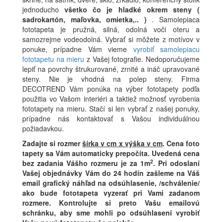
jednoducho
všetko čo je hladké okrem steny (
sadrokartón, maľovka, omietka,.. )
. Samolepiaca
fototapeta je pružná, silná, odolná voči oteru a
samozrejme vodeodolná. Vybrať si môžete z motívov v
ponuke, prípadne Vám vieme
vyrobiť samolepiacu
fototapetu na mieru
z Vašej fotografie. Nedoporučujeme
lepiť na povrchy štrukurované, zrnité a ináč upravované
steny. Nie je vhodná na polep steny. Firma
DECOTREND Vám ponúka na výber fototapety podľa
použitia vo Vašom interiéri a taktiež možnosť vyrobenia
fototapety na mieru. Stačí si len vybrať z našej ponuky,
prípadne nás kontaktovať s Vašou individuálnou
požiadavkou.
Zadajte si rozmer
šírka v cm x výška v cm
.
Cena foto
tapety sa Vám automaticky prepočíta. Uvedená cena
2
bez zadania Vášho rozmeru je za 1m
.
Pri odoslaní
Vašej objednávky Vám do 24 hodín zašleme na Váš
email grafický náhľad na odsúhlasenie, /schválenie/
ako bude fototapeta vyzerať pri Vami zadanom
rozmere. Kontrolujte si preto Vašu emailovú
schránku, aby sme mohli po odsúhlasení vyrobiť