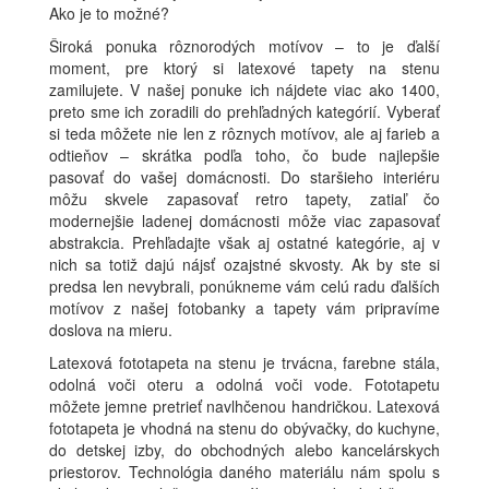
Ako je to možné?
Široká ponuka rôznorodých motívov – to je ďalší
moment, pre ktorý si latexové tapety na stenu
zamilujete. V našej ponuke ich nájdete viac ako 1400,
preto sme ich zoradili do prehľadných kategórií. Vyberať
si teda môžete nie len z rôznych motívov, ale aj farieb a
odtieňov – skrátka podľa toho, čo bude najlepšie
pasovať do vašej domácnosti. Do staršieho interiéru
môžu skvele zapasovať retro tapety, zatiaľ čo
modernejšie ladenej domácnosti môže viac zapasovať
abstrakcia. Prehľadajte však aj ostatné kategórie, aj v
nich sa totiž dajú nájsť ozajstné skvosty. Ak by ste si
predsa len nevybrali, ponúkneme vám celú radu ďalších
motívov z našej fotobanky a tapety vám pripravíme
doslova na mieru.
Latexová fototapeta na stenu je trvácna, farebne stála,
odolná voči oteru a odolná voči vode. Fototapetu
môžete jemne pretrieť navlhčenou handričkou. Latexová
fototapeta je vhodná na stenu do obývačky, do kuchyne,
do detskej izby, do obchodných alebo kancelárskych
priestorov. Technológia daného materiálu nám spolu s