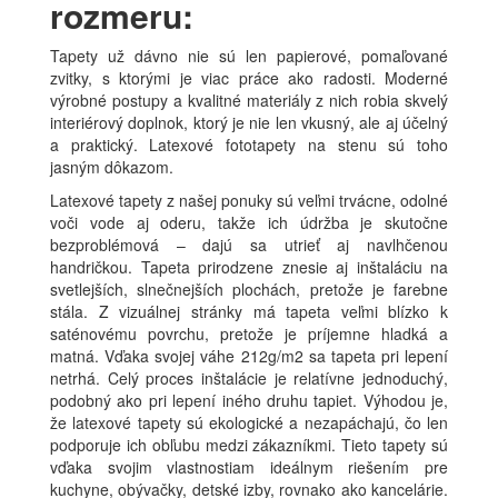
rozmeru:
Tapety už dávno nie sú len papierové, pomaľované
zvitky, s ktorými je viac práce ako radosti. Moderné
výrobné postupy a kvalitné materiály z nich robia skvelý
interiérový doplnok, ktorý je nie len vkusný, ale aj účelný
a praktický. Latexové fototapety na stenu sú toho
jasným dôkazom.
Latexové tapety z našej ponuky sú veľmi trvácne, odolné
voči vode aj oderu, takže ich údržba je skutočne
bezproblémová – dajú sa utrieť aj navlhčenou
handričkou. Tapeta prirodzene znesie aj inštaláciu na
svetlejších, slnečnejších plochách, pretože je farebne
stála. Z vizuálnej stránky má tapeta veľmi blízko k
saténovému povrchu, pretože je príjemne hladká a
matná. Vďaka svojej váhe 212g/m2 sa tapeta pri lepení
netrhá. Celý proces inštalácie je relatívne jednoduchý,
podobný ako pri lepení iného druhu tapiet. Výhodou je,
že latexové tapety sú ekologické a nezapáchajú, čo len
podporuje ich obľubu medzi zákazníkmi. Tieto tapety sú
vďaka svojim vlastnostiam ideálnym riešením pre
kuchyne, obývačky, detské izby, rovnako ako kancelárie.