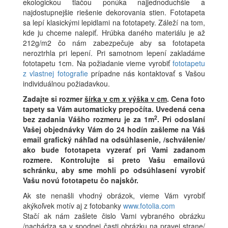
ekologickou tlačou ponúka najjednoduchšie a
najdostupnejšie riešenie dekorovania stien. Fototapeta
sa lepí klasickými lepidlami na fototapety. Záleží na tom,
kde ju chceme nalepiť. Hrúbka daného materiálu je až
212g/m2 čo nám zabezpečuje aby sa fototapeta
neroztrhla pri lepení. Pri samotnom lepení zakladáme
fototapetu 1cm. Na požiadanie vieme vyrobiť
fototapetu
z vlastnej fotografie
prípadne nás kontaktovať s Vašou
individuálnou požiadavkou.
Zadajte si rozmer
šírka v cm x výška v cm
.
Cena foto
tapety sa Vám automaticky prepočíta. Uvedená cena
2
bez zadania Vášho rozmeru je za 1m
.
Pri odoslaní
Vašej objednávky Vám do 24 hodín zašleme na Váš
email grafický náhľad na odsúhlasenie, /schválenie/
ako bude fototapeta vyzerať pri Vami zadanom
rozmere. Kontrolujte si preto Vašu emailovú
schránku, aby sme mohli po odsúhlasení vyrobiť
Vašu novú fototapetu čo najskôr.
Ak ste nenašli vhodný obrázok, vieme Vám vyrobiť
akýkoľvek motív aj z fotobanky
www.fotolia.com
Stačí ak nám zašlete čislo Vami vybraného obrázku
/nachádza sa v spodnej časti obrázku na pravej strane/