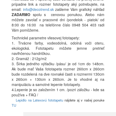
prípadne link a rozmer fototapety aký potrebujete, na
email:
info@decotrend.sk
zašleme Vám grafický náhľad
ZADARMO
spolu s cenovou ponukou. Alebo nám
môžete zavolať v pracovné dni /pondelok - piatok/ od
8:00 do 16:00 na telefónne číslo 0948 504 403 radi
Vám pomôžeme.
Technické parametre vliesovej fototapety:
1. Trvácne farby, vodeodolná, odolná voči oteru,
ekologická. Fototapetu môžete jemne pretrieť
navlhčenou handričkou.
2. Gramáž : 212g/m2
3. Šírka jedného výtlačku /pásu/ je od 1cm do 148cm.
Ak bude mať Vaša fototapeta rozmer 260cm x 260cm
bude rozdelená na dve rovnaké časti s rozmermi 130cm
x 260cm + 130cm x 260cm. Je to vhodné aj na
manipuláciu a samotné lepenie fototapety.
4.Lepenie je so založením 1 cm. /pozri záložku - kde sa
používa + FAQ /
Lepidlo na Latexovú fototapetu
nájdete aj v našej ponuke
TU